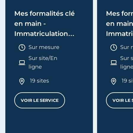
Mes formalités clé
Mes form
en main -
en main
Immatriculation
Immatri
(EI/Micro-entreprise
(société
Durée :
Duré
Sur mesure
Sur 
ou réel)
Sur site/En
Sur 
ligne
lign
19 sites
19 s
VOIR LE SERVICE
VOIR LE 
MES FORMALITÉS CLÉ EN MAIN - IMMATRI
L
'ENTREPRISE - E-FORMATION