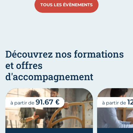
TOUS LES ÉVÈNEMENTS
Découvrez nos formations
et offres
d'accompagnement
91.67 €
1
à partir de
à partir de