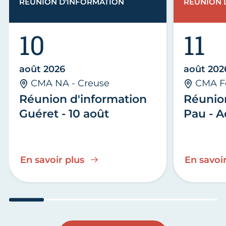
RÉUNION D'INFORMATION
RÉUNION 
10
11
août 2026
août 202
CMA NA - Creuse
CMA F
Réunion d'information
Réunio
Guéret - 10 août
Pau - A
En savoir plus
En savoir
Aller au slide 1
Aller au slide 2
Aller au slide 3
Aller au slide 4
Aller au slide
Aller 