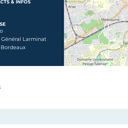
CTS & INFOS
SE
io
 Général Larminat
 Bordeaux
n