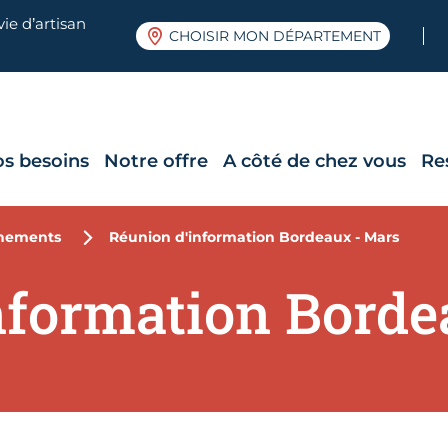
ie d’artisan
CHOISIR MON DÉPARTEMENT
os besoins
Notre offre
A côté de chez vous
Re
nements
Réunion d'information Bordeaux - Mars
nformation Borde