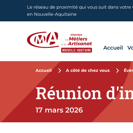
Aller en haut de page
Le réseau de proximité qui vous suit dans votre v
en Nouvelle-Aquitaine
Accueil
V
CMA Nouvelle-Aquitaine
Accueil
A côté de chez vous
Évè
Réunion d'i
17 mars 2026