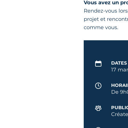
Vous avez un pro
Rendez-vous lors
projet et rencont
comme vous.
DATES
17 mar
HORAI
De 9h
PUBLI
Créate