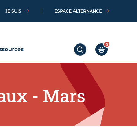
JE SUIS
ESPACE ALTERNANCE
0
ssources
RECHERCHER
MON PANIER
aux - Mars