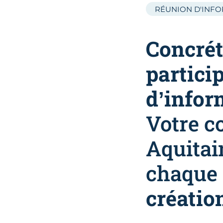
RÉUNION D'INF
Concrét
partici
d’infor
Votre c
Aquitai
chaque
création