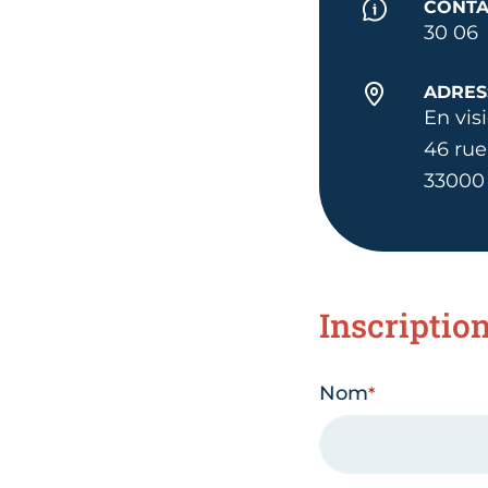
CONTA
30 06
ADRES
En vis
46 rue
33000
Inscriptio
Nom