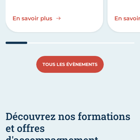
En savoir plus
En savoir
Aller au slide 1
Aller au slide 2
Aller au slide 3
Aller au slide 4
Aller au slide
Aller 
TOUS LES ÉVÈNEMENTS
Découvrez nos formations
et offres
d'accompagnement