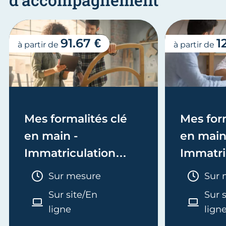
91.67 €
1
à partir de
à partir de
Mes formalités clé
Mes form
en main -
en main
Immatriculation
Immatri
(EI/Micro-entreprise
(société
Durée :
Duré
Sur mesure
Sur 
ou réel)
Sur site/En
Sur 
ligne
lign