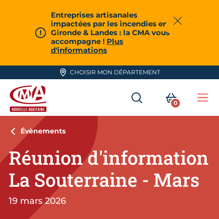
Aller en haut de page
Entreprises artisanales
impactées par les incendies en
Fermer
Gironde & Landes : la CMA vous
accompagne !
Plus
d'informations
CHOISIR MON DÉPARTEMENT
RECHERCHER
MON PA
0
Me
CMA Nouvelle-Aquitaine
Évènements
Réunion d'information
La Souterraine - Mars
19 mars 2026