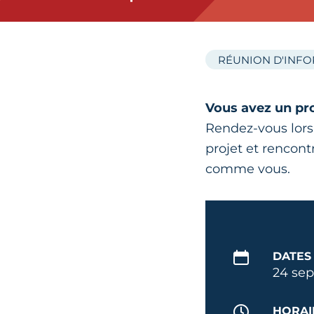
RÉUNION D'INF
Vous avez un pro
Rendez-vous lor
projet et rencont
comme vous.
DATES
24 sep
HORAI