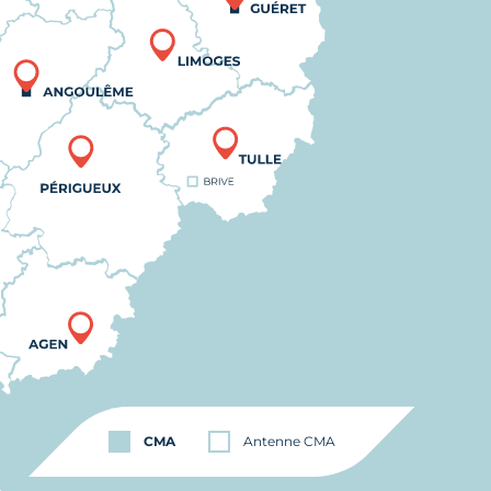
CMA
Antenne CMA