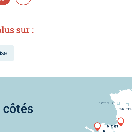
lus sur :
ise
Nous trouver
 côtés