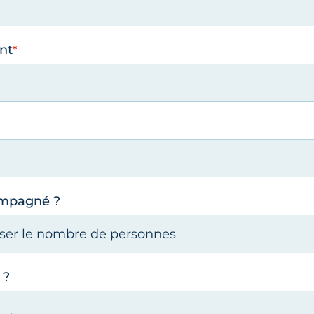
nt
ompagné ?
 ?