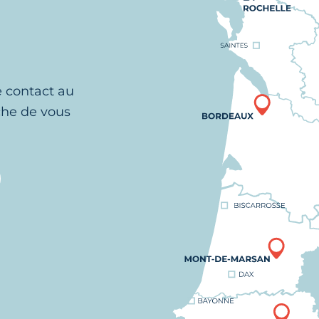
e contact au
che de vous