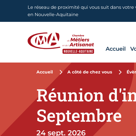
Aller en haut de page
Le réseau de proximité qui vous suit dans votre v
en Nouvelle-Aquitaine
Accueil
V
CMA Nouvelle-Aquitaine
Accueil
A côté de chez vous
Évè
Réunion d'i
Septembre
24 sept. 2026