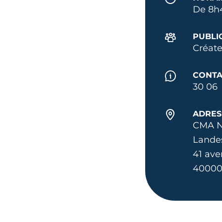
De 8h4
PUBLI
Créate
CONTA
30 06
ADRES
CMA No
Lande
41 ave
4000