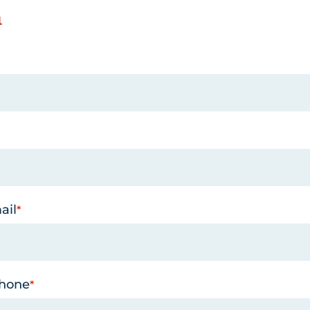
n
ail
phone