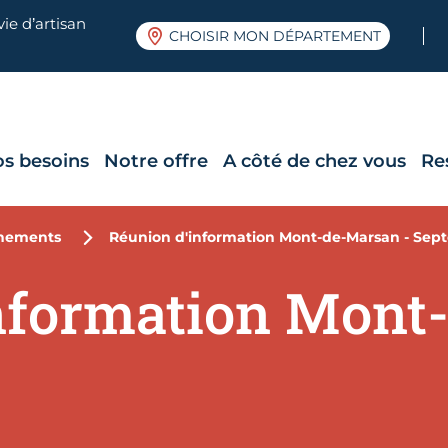
ie d’artisan
CHOISIR MON DÉPARTEMENT
os besoins
Notre offre
A côté de chez vous
Re
nements
Réunion d'information Mont-de-Marsan - Sep
nformation Mont