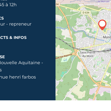
5 à 12h
CS
ur - repreneur
CTS & INFOS
SE
uvelle Aquitaine -
s
nue henri farbos
0