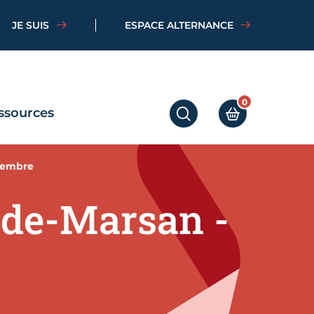
JE SUIS
ESPACE ALTERNANCE
0
ssources
RECHERCHER
MON PANIER
tembre
-de-Marsan -