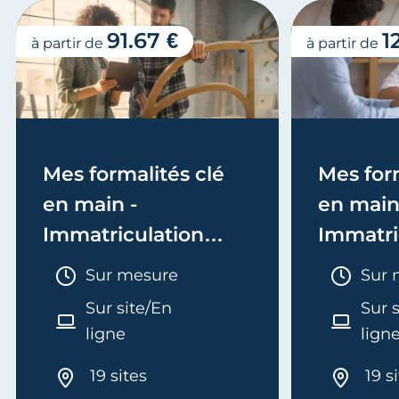
91.67 €
1
à partir de
à partir de
Mes formalités clé
Mes form
en main -
en main
Immatriculation
Immatri
(EI/Micro-entreprise
(société
Durée :
Duré
Sur mesure
Sur 
ou réel)
Sur site/En
Sur 
ligne
lign
19 sites
19 s