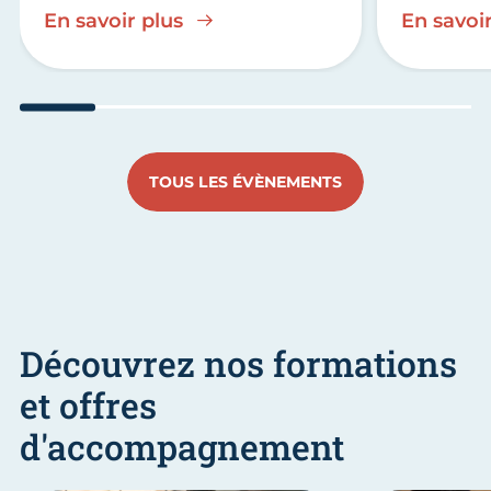
En savoir plus
En savoir
Aller au slide 1
Aller au slide 2
Aller au slide 3
Aller au slide 4
Aller au slide
Aller 
TOUS LES ÉVÈNEMENTS
Découvrez nos formations
et offres
d'accompagnement