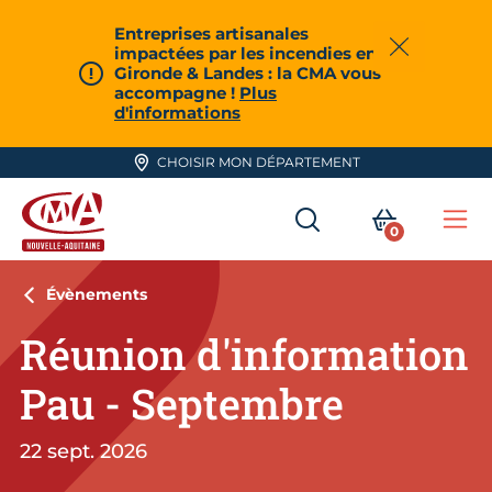
Aller en haut de page
Entreprises artisanales
impactées par les incendies en
Fermer
Gironde & Landes : la CMA vous
accompagne !
Plus
d'informations
CHOISIR MON DÉPARTEMENT
RECHERCHER
MON PA
0
Me
CMA Nouvelle-Aquitaine
Évènements
Réunion d'information
Pau - Septembre
22 sept. 2026