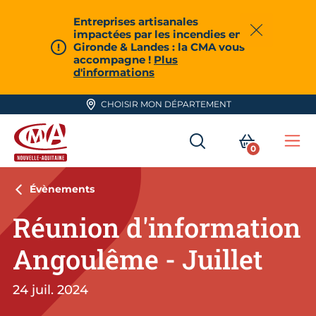
Aller en haut de page
Entreprises artisanales
impactées par les incendies en
Fermer
Gironde & Landes : la CMA vous
accompagne !
Plus
d'informations
CHOISIR MON DÉPARTEMENT
RECHERCHER
MON PA
0
Me
CMA Nouvelle-Aquitaine
Évènements
Réunion d'information
Angoulême - Juillet
24 juil. 2024