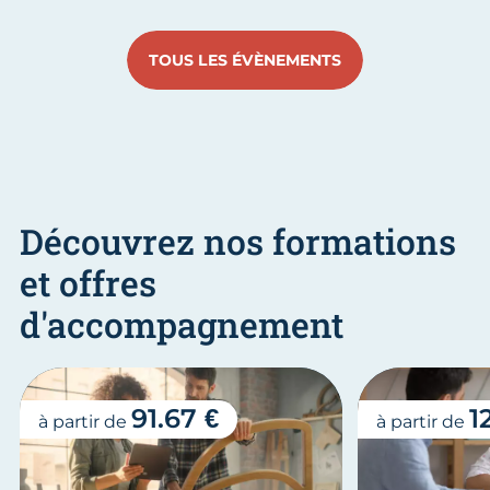
Aller au slide 1
Aller au slide 2
Aller au slide 3
Aller au slide 4
Aller au slide
Aller 
TOUS LES ÉVÈNEMENTS
Découvrez nos formations
et offres
d'accompagnement
91.67 €
1
à partir de
à partir de