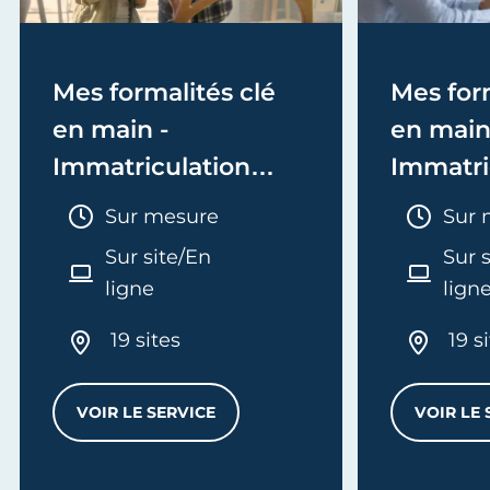
Mes formalités clé
Mes form
en main -
en main
Immatriculation
Immatri
(EI/Micro-entreprise
(société
Durée :
Duré
Sur mesure
Sur 
ou réel)
Sur site/En
Sur 
ligne
lign
19 sites
19 s
VOIR LE SERVICE
VOIR LE 
MES FORMALITÉS CLÉ EN MAIN - IMMATRI
L