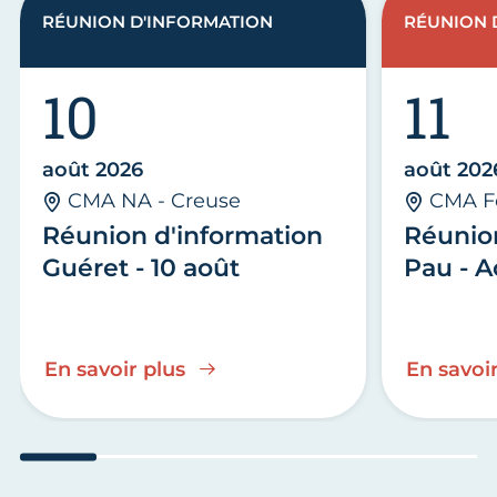
RÉUNION D'INFORMATION
RÉUNION 
10
11
août 2026
août 202
CMA NA - Creuse
CMA F
Réunion d'information
Réunio
Guéret - 10 août
Pau - A
En savoir plus
En savoir
Aller au slide 1
Aller au slide 2
Aller au slide 3
Aller au slide 4
Aller au slide
Aller 