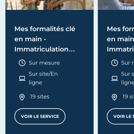
Mes formalités clé
Mes form
en main -
en main
Immatriculation
Immatri
(EI/Micro-entreprise
(société
Durée :
Duré
Sur mesure
Sur 
ou réel)
Sur site/En
Sur 
ligne
lign
19 sites
19 s
VOIR LE SERVICE
VOIR LE 
MES FORMALITÉS CLÉ EN MAIN - IMMATRI