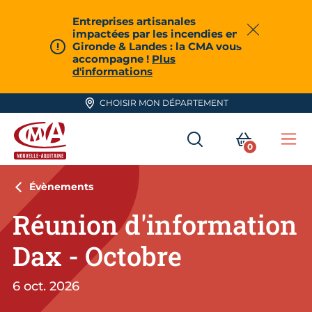
Aller en haut de page
Entreprises artisanales
impactées par les incendies en
Fermer
Gironde & Landes : la CMA vous
accompagne !
Plus
d'informations
CHOISIR MON DÉPARTEMENT
RECHERCHER
MON PA
0
Me
CMA Nouvelle-Aquitaine
Évènements
Réunion d'information
Dax - Octobre
6 oct. 2026