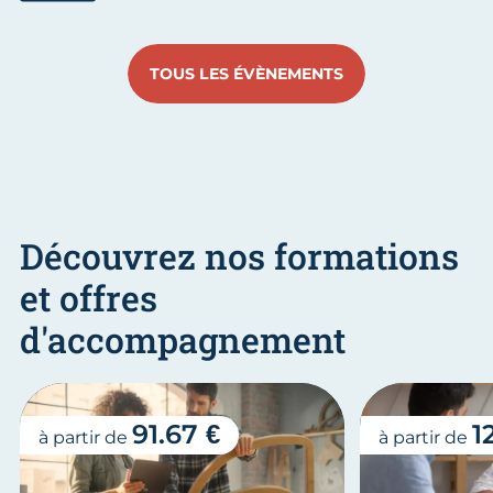
Aller au slide 1
Aller au slide 2
Aller au slide 3
Aller au slide 4
Aller au slide
Aller 
TOUS LES ÉVÈNEMENTS
Découvrez nos formations
et offres
d'accompagnement
91.67 €
1
à partir de
à partir de