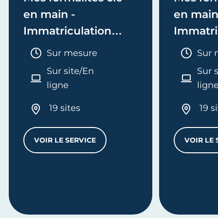
en main -
en main
Immatriculation
Immatri
(EI/Micro-entreprise
(société
Durée :
Duré
Sur mesure
Sur 
ou réel)
Sur site/En
Sur 
ligne
lign
19 sites
19 s
VOIR LE SERVICE
VOIR LE 
MES FORMALITÉS CLÉ EN MAIN - IMMATRI
L
'ENTREPRISE - E-FORMATION