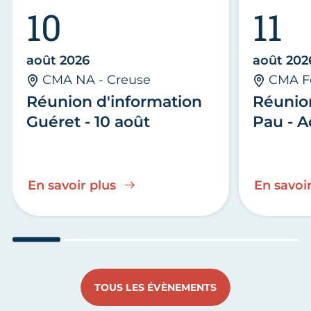
10
11
août 2026
août 202
CMA NA - Creuse
CMA F
Réunion d'information
Réunio
Guéret - 10 août
Pau - A
En savoir plus
En savoir
Aller au slide 1
Aller au slide 2
Aller au slide 3
Aller au slide 4
Aller au slide
Aller 
TOUS LES ÉVÈNEMENTS