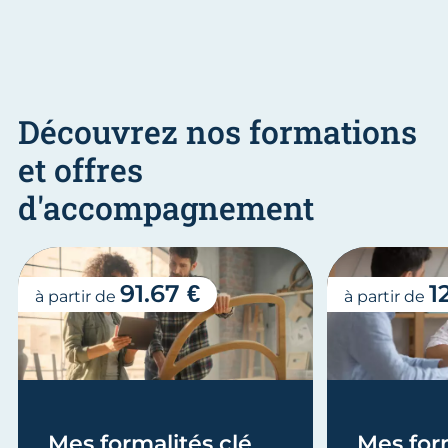
Découvrez nos formations
et offres
d'accompagnement
91.67 €
1
à partir de
à partir de
Mes formalités clé
Mes form