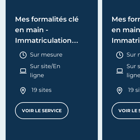
Mes formalités clé
Mes form
en main -
en main
Immatriculation
Immatri
(EI/Micro-entreprise
(société
Durée :
Duré
Sur mesure
Sur 
ou réel)
Sur site/En
Sur 
ligne
lign
19 sites
19 s
VOIR LE SERVICE
VOIR LE 
MES FORMALITÉS CLÉ EN MAIN - IMMATRI
L
'ENTREPRISE - E-FORMATION