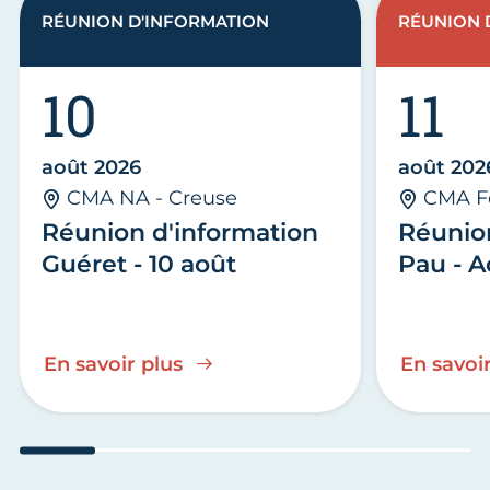
RÉUNION D'INFORMATION
RÉUNION 
10
11
août 2026
août 202
CMA NA - Creuse
CMA F
Réunion d'information
Réunio
Guéret - 10 août
Pau - A
En savoir plus
En savoir
Aller au slide 1
Aller au slide 2
Aller au slide 3
Aller au slide 4
Aller au slide
Aller 