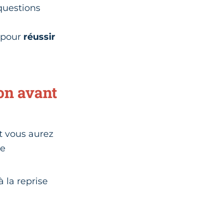
 questions
e pour
réussir
on avant
et vous aurez
re
 la reprise