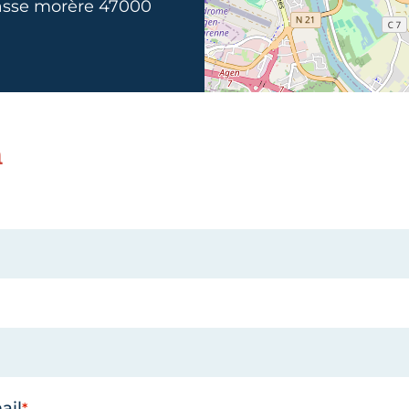
asse morère 47000
n
ail