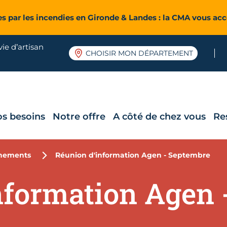
es par les incendies en Gironde & Landes : la CMA vous a
ie d’artisan
CHOISIR MON DÉPARTEMENT
os besoins
Notre offre
A côté de chez vous
Re
nements
Réunion d'information Agen - Septembre
nformation Agen 