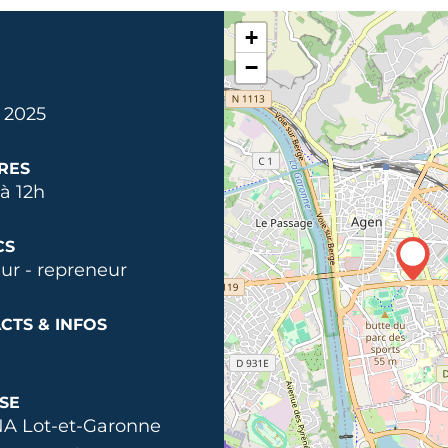
+
−
. 2025
RES
à 12h
CS
ur - repreneur
CTS & INFOS
SE
A Lot-et-Garonne