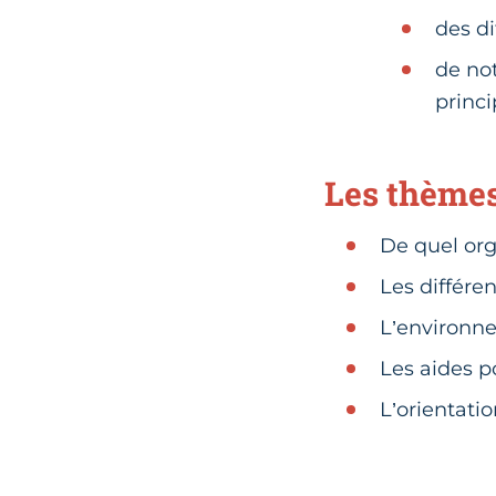
des d
de no
princ
Les thèmes
De quel or
Les différen
L’environne
Les aides p
L’orientati