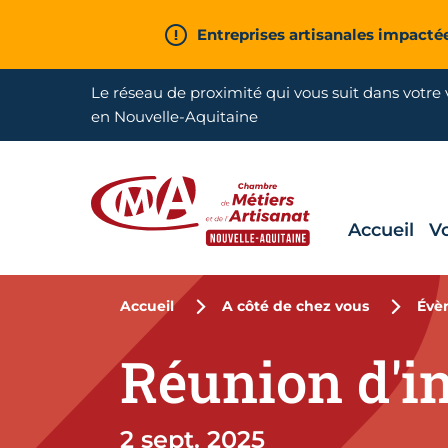
Aller en haut de page
Entreprises artisanales impacté
Le réseau de proximité qui vous suit dans votre v
en Nouvelle-Aquitaine
Accueil
V
CMA Nouvelle-Aquitaine
Accueil
A côté de chez vous
Évè
Réunion d'i
2 sept. 2025