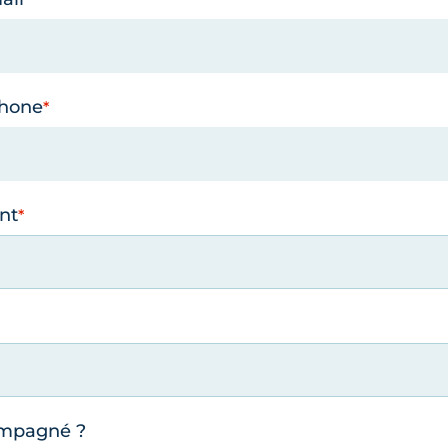
phone
nt
ompagné ?