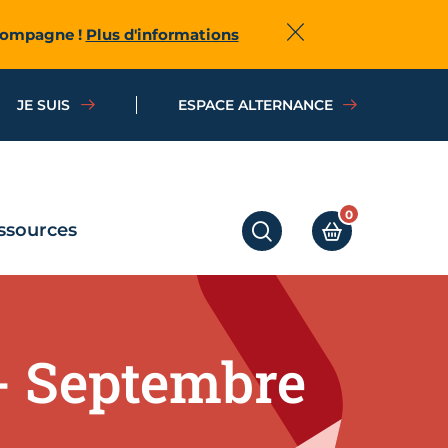
ccompagne !
Plus d'informations
Fermer
JE SUIS
ESPACE ALTERNANCE
0
ssources
RECHERCHER
MON PANIER
- Septembre