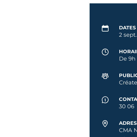
DATES
2 sept
HORAI
De 9h 
PUBLI
Créate
CONTA
30 06
ADRES
CMA N