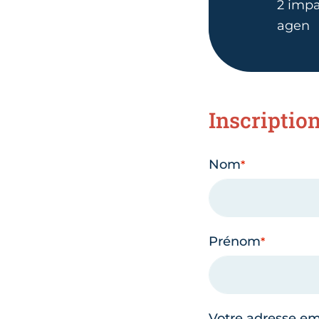
2 imp
agen
Inscriptio
Nom
Prénom
Votre adresse em