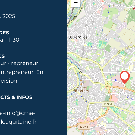
−
. 2025
RES
à 11h30
CS
ur - repreneur,
ntrepreneur, En
ersion
CTS & INFOS
a-info@cma-
leaquitaine.fr