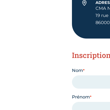
ADRES
CMA NA
19 rue
86000 
Inscriptio
Nom
Prénom