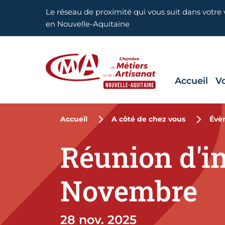
Aller en haut de page
Le réseau de proximité qui vous suit dans votre v
en Nouvelle-Aquitaine
Accueil
V
CMA Nouvelle-Aquitaine
Accueil
A côté de chez vous
Évè
Réunion d'in
Novembre
28 nov. 2025