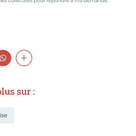
les collectées pour répondre à ma demande.
GRAM
WHATSAPP
SHOW MORE
lus sur :
ise