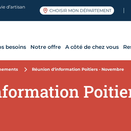
ie d’artisan
CHOISIR MON DÉPARTEMENT
os besoins
Notre offre
A côté de chez vous
Re
nements
Réunion d'information Poitiers - Novembre
formation Poitier