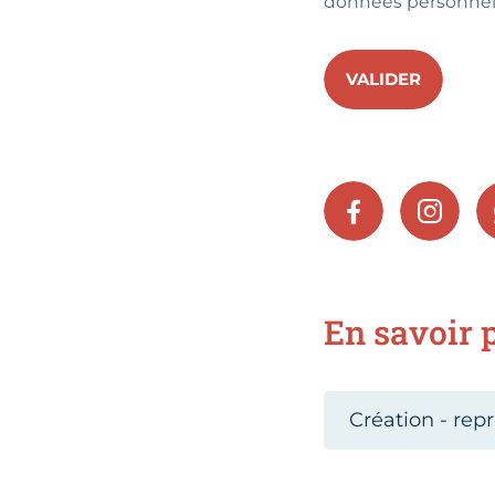
données personnel
VALIDER
FACEBOOK
INSTA
En savoir p
Création - repr