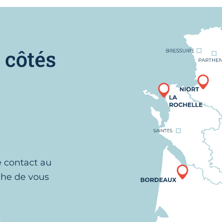
Nous trouver
 côtés
e contact au
che de vous