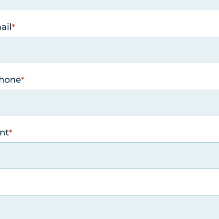
ail
phone
nt