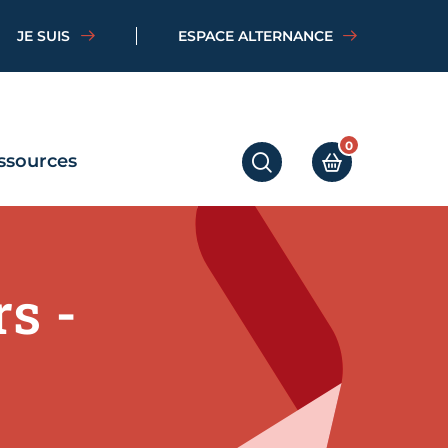
JE SUIS
ESPACE ALTERNANCE
0
ssources
RECHERCHER
MON PANIER
s -