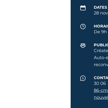
DATES
28 nov
HORAI
De 9h 
PUBLI
Créate
Auto-e
reconv
CONTA
30 06
86-cm
nouvel