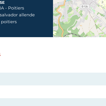
SE
 - Poitiers
 salvador allende
poitiers
n