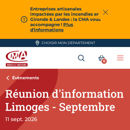
Aller en haut de page
Entreprises artisanales
impactées par les incendies en
Fermer
Gironde & Landes : la CMA vous
accompagne !
Plus
d'informations
CHOISIR MON DÉPARTEMENT
RECHERCHER
MON PA
0
Me
CMA Nouvelle-Aquitaine
Évènements
Réunion d'information
Limoges - Septembre
11 sept. 2026