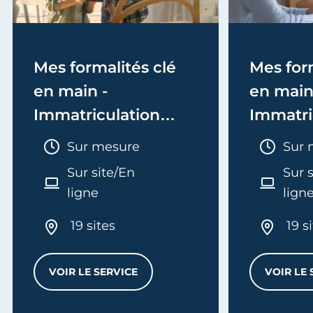
Mes formalités clé
Mes form
en main -
en main
Immatriculation
Immatri
(EI/Micro-entreprise
(société
Durée :
Duré
Sur mesure
Sur 
ou réel)
Sur site/En
Sur 
ligne
lign
19 sites
19 s
VOIR LE SERVICE
VOIR LE 
MES FORMALITÉS CLÉ EN MAIN - IMMATRI