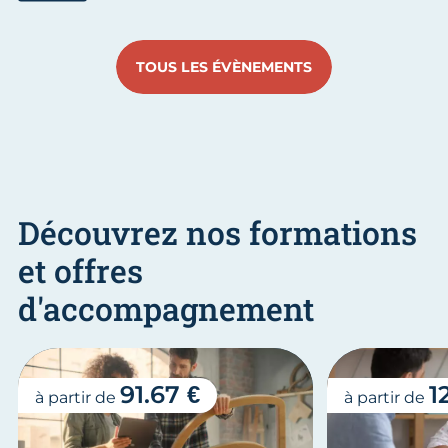
Aller au slide 1
Aller au slide 2
Aller au slide 3
Aller au slide 4
Aller au slide
Aller 
TOUS LES ÉVÈNEMENTS
Découvrez nos formations
et offres
d'accompagnement
91.67 €
1
à partir de
à partir de