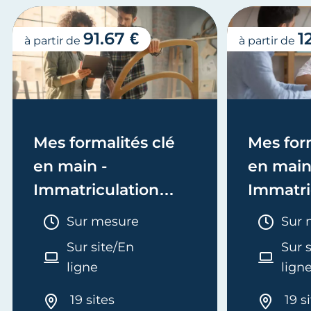
91.67 €
1
à partir de
à partir de
Mes formalités clé
Mes form
en main -
en main
Immatriculation
Immatri
(EI/Micro-entreprise
(société
Durée :
Duré
Sur mesure
Sur 
ou réel)
Sur site/En
Sur 
ligne
lign
19 sites
19 s