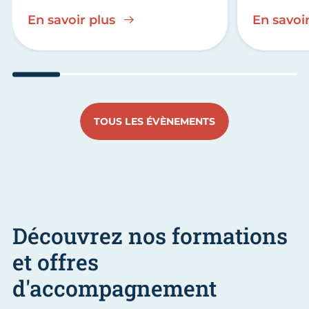
En savoir plus
En savoir
Aller au slide 1
Aller au slide 2
Aller au slide 3
Aller au slide 4
Aller au slide
Aller 
TOUS LES ÉVÈNEMENTS
Découvrez nos formations
et offres
d'accompagnement