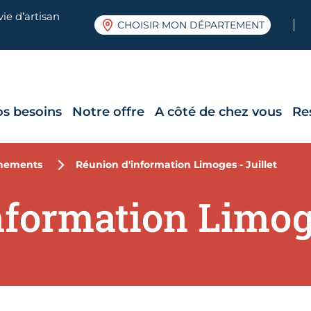
ie d’artisan
CHOISIR MON DÉPARTEMENT
os besoins
Notre offre
A côté de chez vous
Re
nements
Réunion d'information Limoges - Juillet
formation Limoge