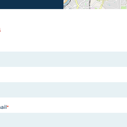
n
ail