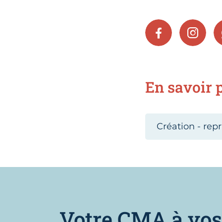
FACEBOOK
INSTA
En savoir p
Création - repr
Votre CMA à vos