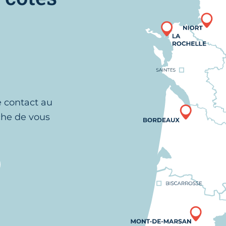
e contact au
che de vous