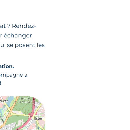
nat ? Rendez-
ur échanger
ui se posent les
ation.
compagne à
!