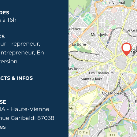
RES
 à 16h
CS
ur - repreneur,
ntrepreneur, En
ersion
CTS & INFOS
SE
A - Haute-Vienne
nue Garibaldi 87038
es