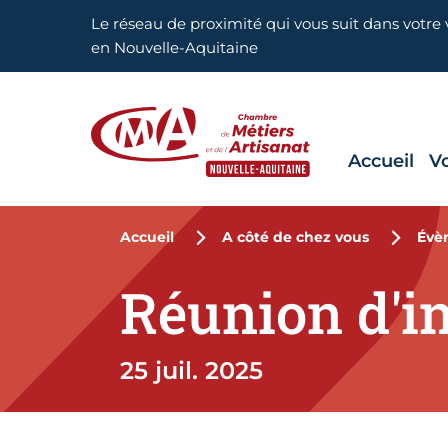
Aller en haut de page
Le réseau de proximité qui vous suit dans votre v
en Nouvelle-Aquitaine
Accueil
V
CMA Nouvelle-Aquitaine
Accueil
A côté de chez vous
Évè
Réunion d'in
25 juil. 2025