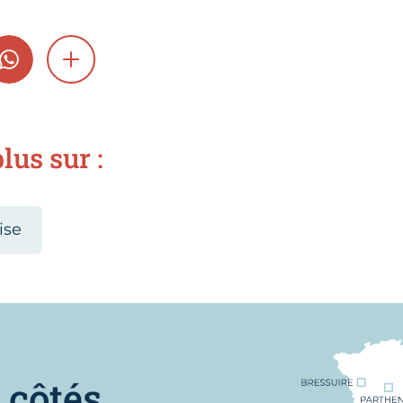
GRAM
WHATSAPP
SHOW MORE
lus sur :
ise
Nous trouver
 côtés