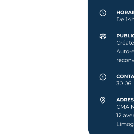
HORAI
De 14h
PUBLI
Créate
Auto-e
reconv
CONTA
30 06
ADRES
CMA N
12 ave
Limog