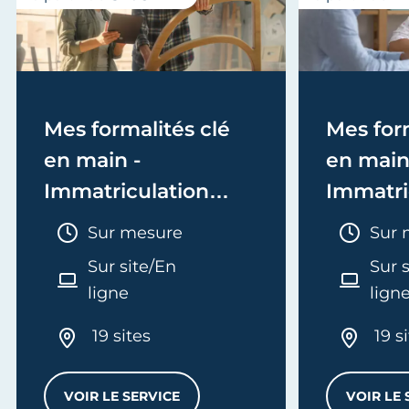
Mes formalités clé
Mes form
en main -
en main
Immatriculation
Immatri
(EI/Micro-entreprise
(société
Durée :
Duré
Sur mesure
Sur 
ou réel)
Sur site/En
Sur 
ligne
lign
19 sites
19 s
VOIR LE SERVICE
VOIR LE 
MES FORMALITÉS CLÉ EN MAIN - IMMATRI