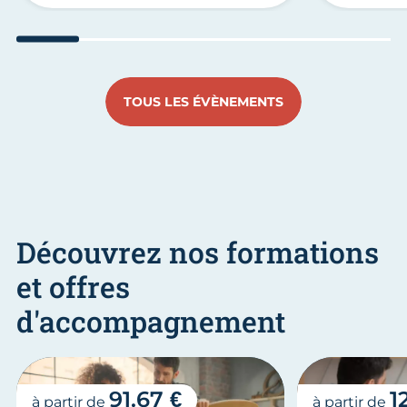
Aller au slide 1
Aller au slide 2
Aller au slide 3
Aller au slide 4
Aller au slide
Aller 
TOUS LES ÉVÈNEMENTS
Découvrez nos formations
et offres
d'accompagnement
91.67 €
1
à partir de
à partir de