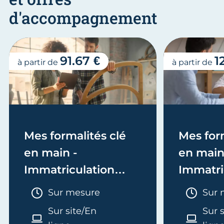
d'accompagnement
91.67 €
1
à partir de
à partir de
Mes formalités clé
Mes form
en main -
en main
Immatriculation
Immatri
(EI/Micro-entreprise
(société
Durée :
Duré
Sur mesure
Sur 
ou réel)
Sur site/En
Sur 