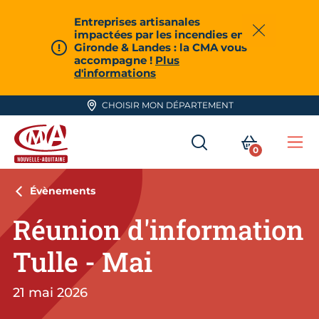
Aller en haut de page
Entreprises artisanales
impactées par les incendies en
Fermer
Gironde & Landes : la CMA vous
accompagne !
Plus
d'informations
CHOISIR MON DÉPARTEMENT
RECHERCHER
MON PA
0
Me
CMA Nouvelle-Aquitaine
Évènements
Réunion d'information
Tulle - Mai
21 mai 2026