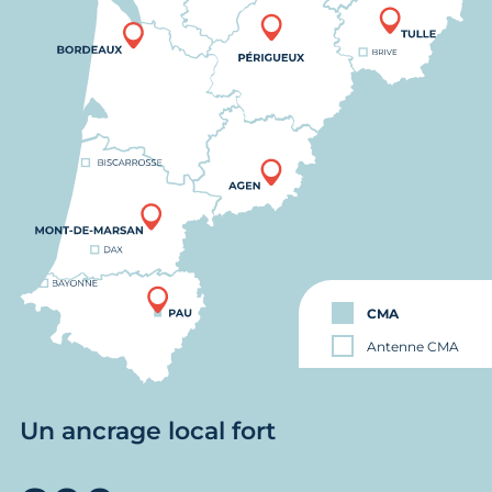
CMA
Antenne CMA
Un ancrage local fort