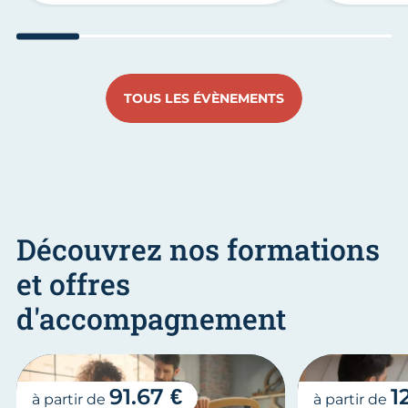
Aller au slide 1
Aller au slide 2
Aller au slide 3
Aller au slide 4
Aller au slide
Aller 
TOUS LES ÉVÈNEMENTS
Découvrez nos formations
et offres
d'accompagnement
91.67 €
1
à partir de
à partir de