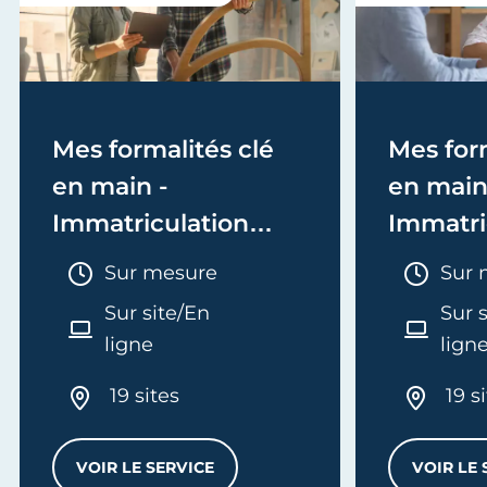
Mes formalités clé
Mes form
en main -
en main
Immatriculation
Immatri
(EI/Micro-entreprise
(société
Durée :
Duré
Sur mesure
Sur 
ou réel)
Sur site/En
Sur 
ligne
lign
19 sites
19 s
VOIR LE SERVICE
VOIR LE 
MES FORMALITÉS CLÉ EN MAIN - IMMATRI