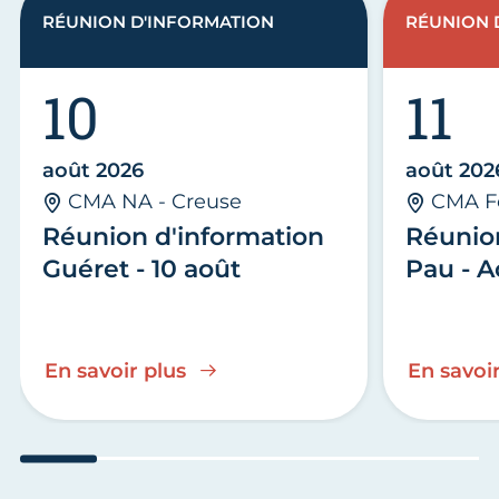
RÉUNION D'INFORMATION
RÉUNION 
10
11
août 2026
août 202
CMA NA - Creuse
CMA F
Réunion d'information
Réunio
Guéret - 10 août
Pau - A
En savoir plus
En savoir
Aller au slide 1
Aller au slide 2
Aller au slide 3
Aller au slide 4
Aller au slide
Aller 