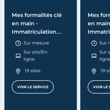
Mes formalités clé
Mes form
en main -
en main
Immatriculation
Immatri
(EI/Micro-entreprise
(société
Durée :
Duré
Sur mesure
Sur 
ou réel)
Sur site/En
Sur 
ligne
lign
19 sites
19 s
VOIR LE SERVICE
VOIR LE 
MES FORMALITÉS CLÉ EN MAIN - IMMATRI
L
'ENTREPRISE - E-FORMATION