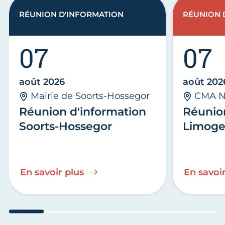
RÉUNION D'INFORMATION
RÉUNION 
07
07
août 2026
août 202
Mairie de Soorts-Hossegor
CMA N
Réunion d'information
Réunio
Soorts-Hossegor
Limoge
En savoir plus
En savoir
Aller au slide 1
Aller au slide 2
Aller au slide 3
Aller au slide 4
Aller au slide
Aller 