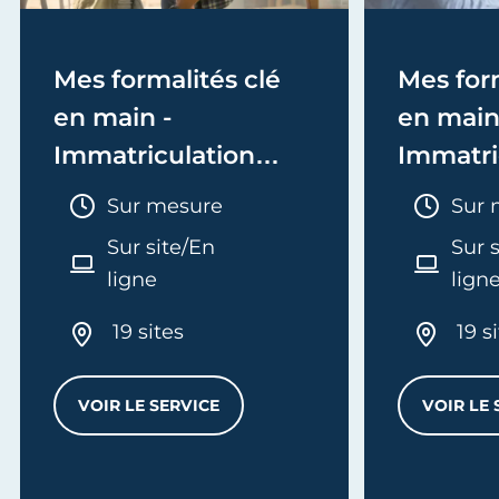
Mes formalités clé
Mes form
en main -
en main
Immatriculation
Immatri
(EI/Micro-entreprise
(société
Durée :
Duré
Sur mesure
Sur 
ou réel)
Sur site/En
Sur 
ligne
lign
19 sites
19 s
VOIR LE SERVICE
VOIR LE 
MES FORMALITÉS CLÉ EN MAIN - IMMATRI
L