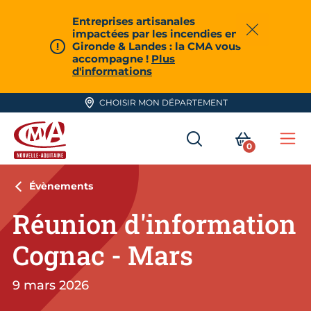
Aller en haut de page
Entreprises artisanales
impactées par les incendies en
Fermer
Gironde & Landes : la CMA vous
accompagne !
Plus
d'informations
CHOISIR MON DÉPARTEMENT
RECHERCHER
MON PA
0
Me
CMA Nouvelle-Aquitaine
Évènements
Réunion d'information
Cognac - Mars
9 mars 2026