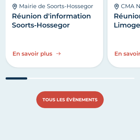
Mairie de Soorts-Hossegor
CMA N
Réunion d'information
Réunio
Soorts-Hossegor
Limoge
En savoir plus
En savoir
Aller au slide 1
Aller au slide 2
Aller au slide 3
Aller au slide 4
Aller au slide
Aller 
TOUS LES ÉVÈNEMENTS