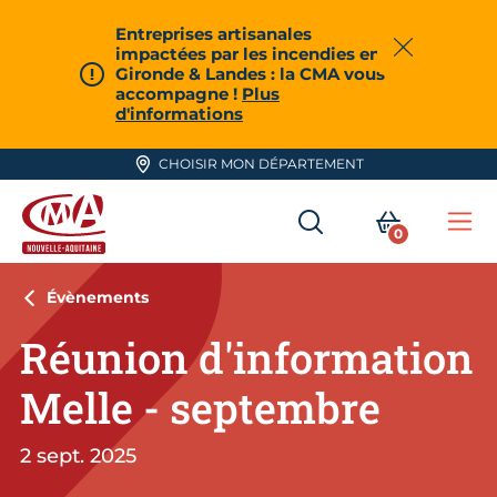
Aller en haut de page
Entreprises artisanales
impactées par les incendies en
Fermer
Gironde & Landes : la CMA vous
accompagne !
Plus
d'informations
CHOISIR MON DÉPARTEMENT
RECHERCHER
MON PA
0
Me
CMA Nouvelle-Aquitaine
Évènements
Réunion d'information
Melle - septembre
2 sept. 2025