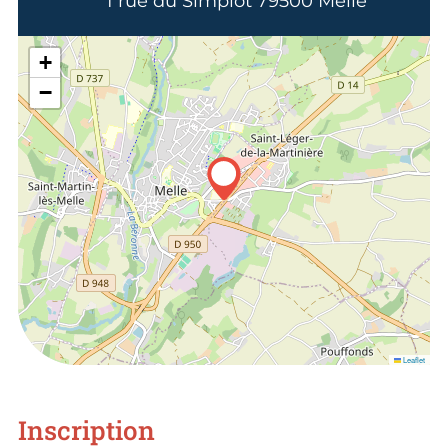
1 rue du Simplot 79500 Melle
+
−
Leaflet
Inscription