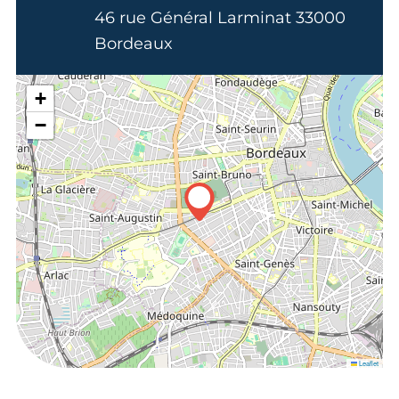
46 rue Général Larminat 33000
Bordeaux
+
−
Leaflet