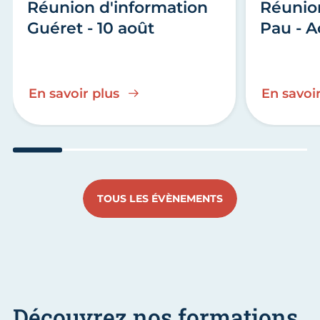
Réunion d'information
Réunio
Guéret - 10 août
Pau - A
En savoir plus
En savoir
Aller au slide 1
Aller au slide 2
Aller au slide 3
Aller au slide 4
Aller au slide
Aller 
TOUS LES ÉVÈNEMENTS
Découvrez nos formations