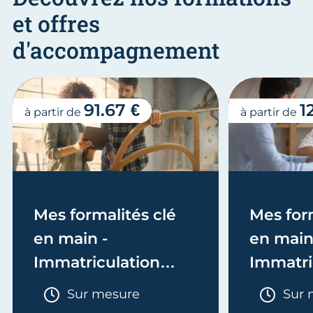
et offres
d'accompagnement
91.67 €
1
à partir de
à partir de
Mes formalités clé
Mes form
en main -
en main
Immatriculation
Immatri
(EI/Micro-entreprise
(société
Durée :
Duré
Sur mesure
Sur 
ou réel)