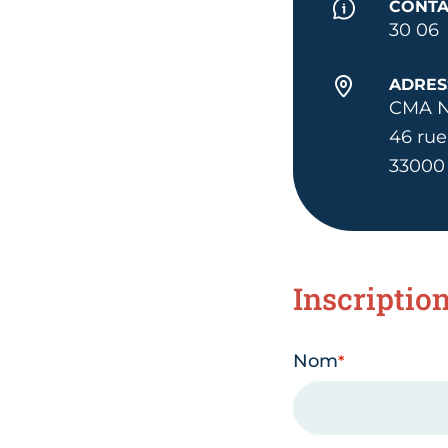
CONTA
30 06
ADRES
CMA N
46 rue
33000
Inscriptio
Nom