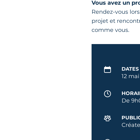
Vous avez un pro
Rendez-vous lors
projet et rencont
comme vous.
DATES
12 mai
HORAI
De 9h
PUBLI
Créate