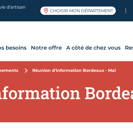
ie d’artisan
CHOISIR MON DÉPARTEMENT
os besoins
Notre offre
A côté de chez vous
Re
nements
Réunion d'information Bordeaux - Mai
nformation Borde