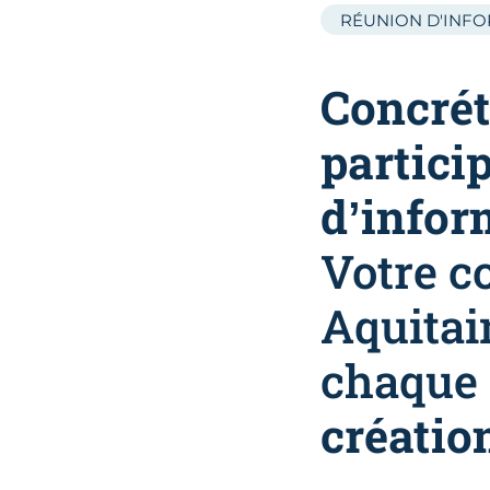
RÉUNION D'INF
Concrét
partici
d’infor
Votre c
Aquitai
chaque
création