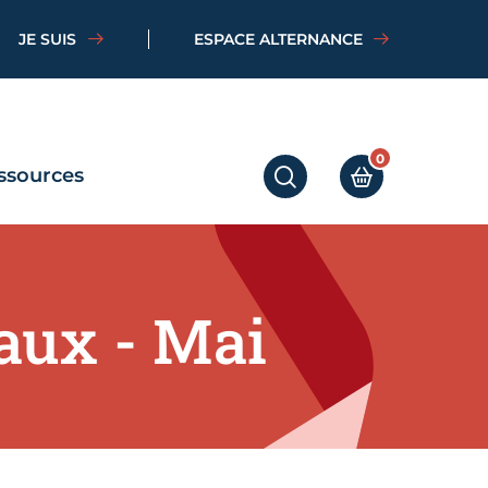
JE SUIS
ESPACE ALTERNANCE
0
ssources
RECHERCHER
MON PANIER
aux - Mai