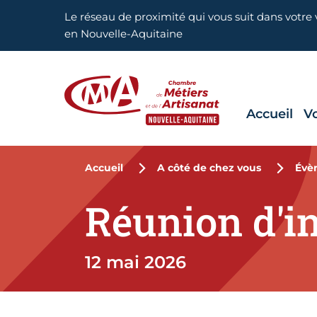
Aller en haut de page
Le réseau de proximité qui vous suit dans votre v
en Nouvelle-Aquitaine
Accueil
V
CMA Nouvelle-Aquitaine
Accueil
A côté de chez vous
Évè
Réunion d'i
12 mai 2026