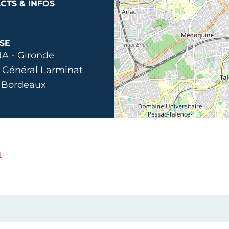
CTS & INFOS
SE
A - Gironde
 Général Larminat
 Bordeaux
n