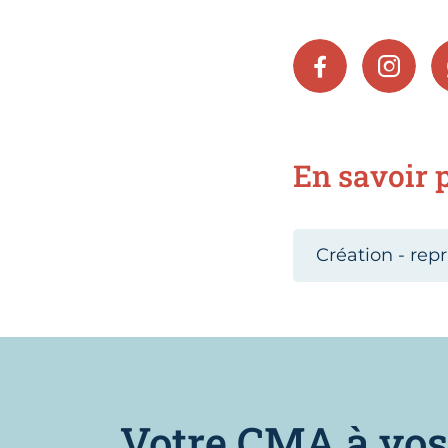
FACEBOOK
INSTA
En savoir p
Création - repr
Votre CMA à vos