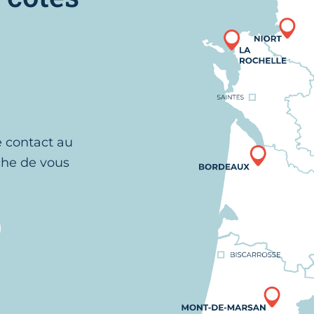
e contact au
che de vous