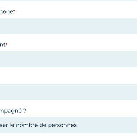
phone
nt
ompagné ?