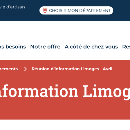
ie d’artisan
CHOISIR MON DÉPARTEMENT
os besoins
Notre offre
A côté de chez vous
Re
nements
Réunion d'information Limoges - Avril
nformation Limoge