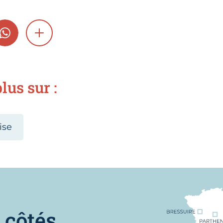
GRAM
WHATSAPP
SHOW MORE
lus sur :
ise
Nous trouver
 côtés