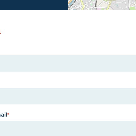
n
ail