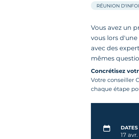
RÉUNION D'INF
Vous avez un pr
vous lors d'un
avec des expert
mêmes questio
Concrétisez votr
Votre conseille
chaque étape p
DATES
17 avr