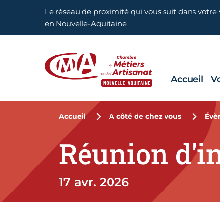
Aller en haut de page
Le réseau de proximité qui vous suit dans votre v
en Nouvelle-Aquitaine
Accueil
V
CMA Nouvelle-Aquitaine
Accueil
A côté de chez vous
Évè
Réunion d'i
17 avr. 2026