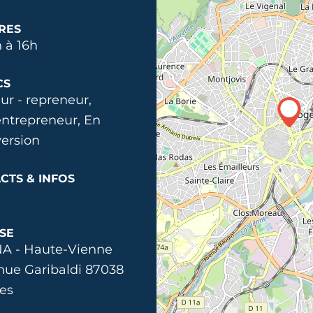
RES
 à 16h
CS
ur - repreneur,
ntrepreneur, En
ersion
CTS & INFOS
SE
A - Haute-Vienne
nue Garibaldi 87038
es