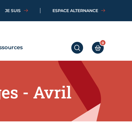
JE SUIS
ESPACE ALTERNANCE
0
ssources
RECHERCHER
MON PANIER
s - Avril