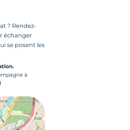
nat ? Rendez-
ur échanger
ui se posent les
ation.
compagne à
!