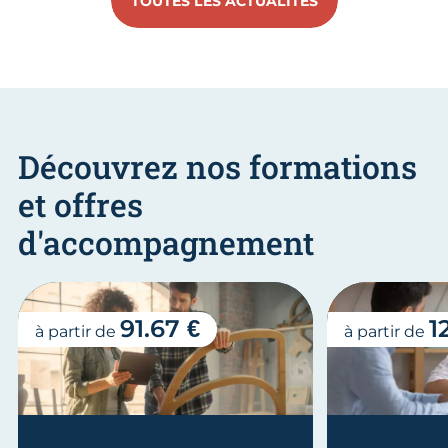
TOUTES LES ACTUALITÉS
Découvrez nos formations
et offres
d'accompagnement
91.67 €
1
à partir de
à partir de