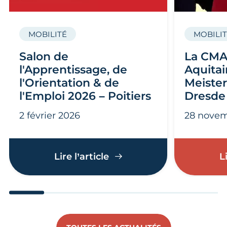
MOBILITÉ
MOBILI
Salon de
La CMA
l'Apprentissage, de
Aquitai
l'Orientation & de
Meister
l'Emploi 2026 – Poitiers
Dresde
2 février 2026
28 novem
Salon de l'Apprentissage, 
Lire l’article
L
Aller au slide 1
Aller au slide 2
Aller au slide 3
Aller au slide 4
Aller au slide
Aller 