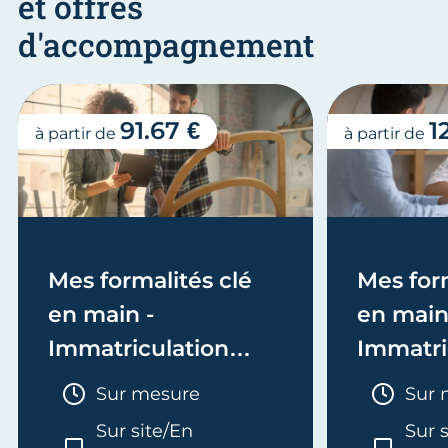
et offres
d'accompagnement
91.67 €
1
à partir de
à partir de
Mes formalités clé
Mes form
en main -
en main
Immatriculation
Immatri
(EI/Micro-entreprise
(société
Durée :
Duré
Sur mesure
Sur 
ou réel)
Sur site/En
Sur 