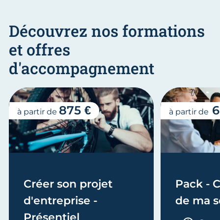
Découvrez nos formations
et offres
d'accompagnement
875 €
6
à partir de
à partir de
Créer son projet
Pack - C
d'entreprise -
de ma s
Présentiel