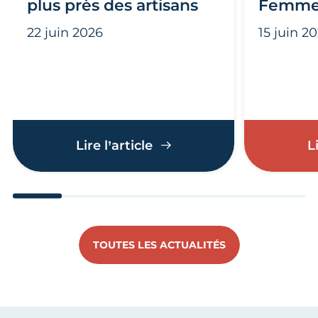
plus près des artisans
Femme
22 juin 2026
15 juin 2
La CMA NA – Corrèze au p
Lire l’article
L
Aller au slide 1
Aller au slide 2
Aller au slide 3
Aller au slide 4
Aller au slide
Aller 
TOUTES LES ACTUALITÉS