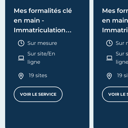
Mes formalités clé
Mes form
en main -
en main
Immatriculation
Immatri
(EI/Micro-entreprise
(société
Durée :
Duré
Sur mesure
Sur 
ou réel)
Sur site/En
Sur 
ligne
lign
19 sites
19 s
VOIR LE SERVICE
VOIR LE 
MES FORMALITÉS CLÉ EN MAIN - IMMATRI
L
'ENTREPRISE - E-FORMATION