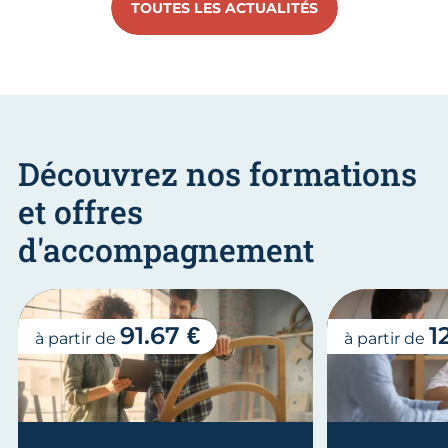
TOUTES LES ACTUALITÉS
Découvrez nos formations
et offres
d'accompagnement
91.67 €
1
à partir de
à partir de