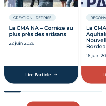
CRÉATION - REPRISE
RECONV
La CMA NA – Corrèze au
La CMA
plus près des artisans
Aquitai
Nouvell
22 juin 2026
Bordea
16 juin 2
La CMA NA – Corrèze au p
Lire l’article
L
Aller au slide 1
Aller au slide 2
Aller au slide 3
Aller au slide 4
Aller au slide
Aller 