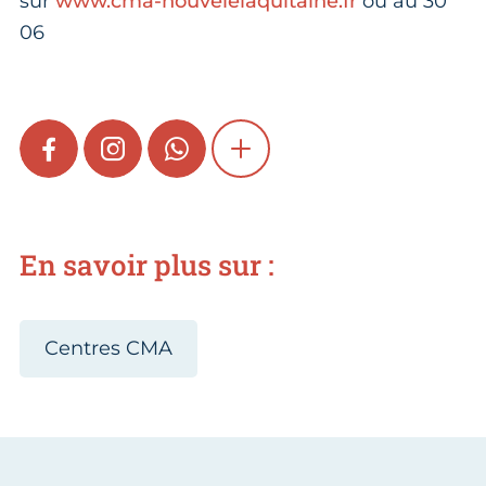
sur
www.cma-nouvelelaquitaine.fr
ou au 30
06
FACEBOOK
INSTAGRAM
WHATSAPP
SHOW MORE
En savoir plus sur :
Centres CMA