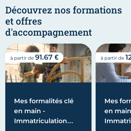
Découvrez nos formations
et offres
d'accompagnement
91.67 €
1
à partir de
à partir de
Mes formalités clé
Mes form
en main -
en main
Immatriculation
Immatri
(EI/Micro-entreprise
(société