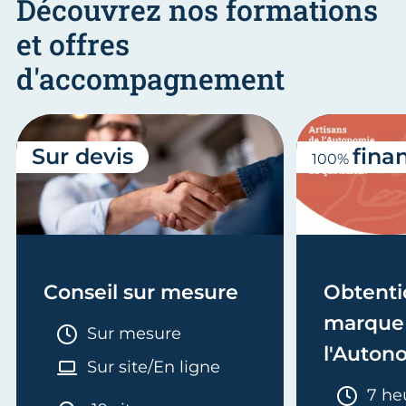
Découvrez nos formations
et offres
d'accompagnement
Sur devis
fina
100%
Conseil sur mesure
Obtenti
marque 
Durée :
Sur mesure
l'Auton
Sur site/En ligne
Duré
7 he