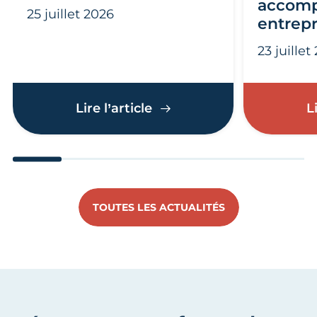
accomp
25 juillet 2026
entrepr
23 juillet
Incendies en Gironde et d
Lire l’article
L
Aller au slide 1
Aller au slide 2
Aller au slide 3
Aller au slide 4
Aller au slide
Aller 
TOUTES LES ACTUALITÉS