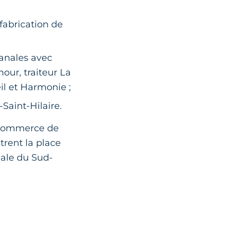
 fabrication de
isanales avec
mour, traiteur La
il et Harmonie ;
Saint-Hilaire.
, commerce de
strent la place
riale du Sud-