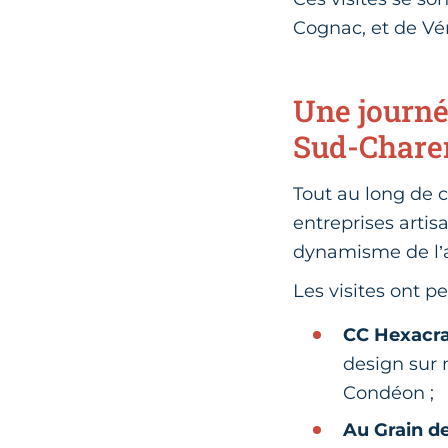
Cognac, et de Vé
Une journé
Sud-Chare
Tout au long de c
entreprises artis
dynamisme de l’ar
Les visites ont p
CC Hexacra
design sur 
Condéon ;
Au Grain d