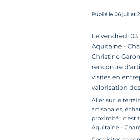
Publié le
06
juillet
Le vendredi 03 
Aquitaine - Cha
Christine Garon
rencontre d’art
visites en entre
valorisation des
Aller sur le terr
artisanales, écha
proximité : c’est
Aquitaine - Char
Ces visites se so