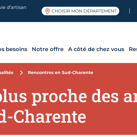
ie d’artisan
CHOISIR MON DÉPARTEMENT
os besoins
Notre offre
A côté de chez vous
Re
alités
Rencontres en Sud-Charente
lus proche des a
ud-Charente