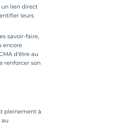
 un lien direct
ntifier leurs
s savoir-faire,
u encore
 CMA d’être au
e renforcer son
ent pleinement à
t au