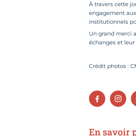
À travers cette 
engagement aux c
institutionnels 
Un grand merci au
échanges et leu
Crédit photos : 
FACEBOOK
INSTA
En savoir p