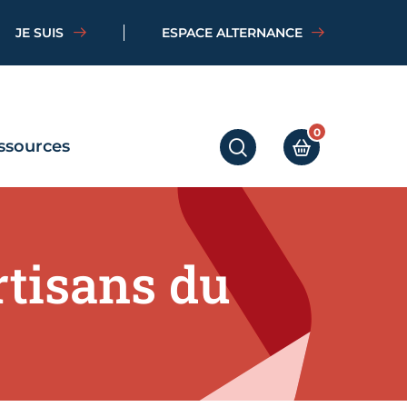
JE SUIS
ESPACE ALTERNANCE
0
ssources
RECHERCHER
MON PANIER
rtisans du