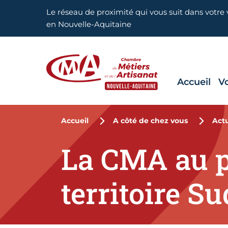
Aller en haut de page
Le réseau de proximité qui vous suit dans votre v
en Nouvelle-Aquitaine
Accueil
V
CMA Nouvelle-Aquitaine
Accueil
A côté de chez vous
Actu
La CMA au p
territoire S