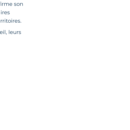
firme son
ires
ritoires.
il, leurs