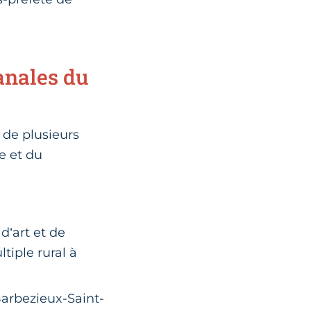
anales du
e de plusieurs
se et du
d’art et de
tiple rural à
Barbezieux-Saint-