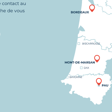
e contact au
che de vous