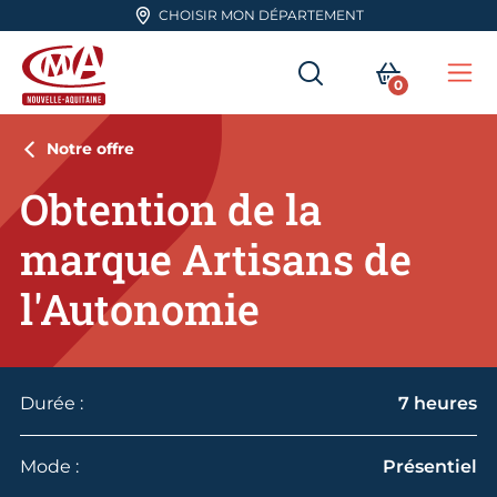
Aller en haut de page
CHOISIR MON DÉPARTEMENT
RECHERCHER
MON PA
0
Me
CMA Nouvelle-Aquitaine
Notre offre
Obtention de la
marque Artisans de
l'Autonomie
Durée :
7 heures
Mode :
Présentiel