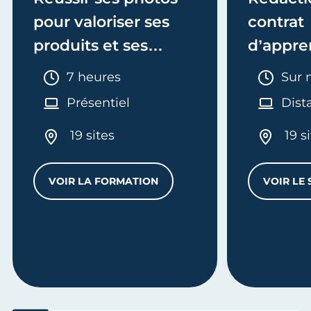
pour valoriser ses
contrat
produits et ses
d’appre
services
Durée :
Duré
7 heures
Sur 
Présentiel
Dist
19 sites
19 s
VOIR LA FORMATION
VOIR LE 
ER SON COMPTE INSTAGRAM PROFESSIONNEL
RÉUSSIR SES PHOTOS POUR VALORISER 