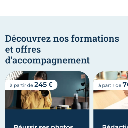
Découvrez nos formations
et offres
d'accompagnement
245 €
7
à partir de
à partir de
Réussir ses photos
Rédacti