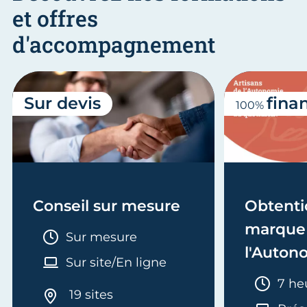
et offres
d'accompagnement
Sur devis
fina
100%
Conseil sur mesure
Obtenti
marque 
Durée :
Sur mesure
l'Auton
Sur site/En ligne
Duré
7 he
19 sites