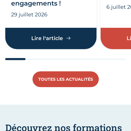
engagements !
6 juillet 
29 juillet 2026
Éco-défis : artisans et c
Lire l’article
L
Aller au slide 1
Aller au slide 2
Aller au slide 3
Aller au slide 4
Aller au slide
Aller 
TOUTES LES ACTUALITÉS
Découvrez nos formations