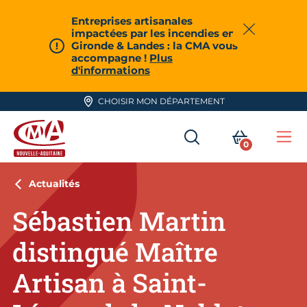
Aller en haut de page
Entreprises artisanales
impactées par les incendies en
Fermer
Gironde & Landes : la CMA vous
accompagne !
Plus
d'informations
CHOISIR MON DÉPARTEMENT
RECHERCHER
MON PA
0
Me
CMA Nouvelle-Aquitaine
Actualités
Sébastien Martin
distingué Maître
Artisan à Saint-