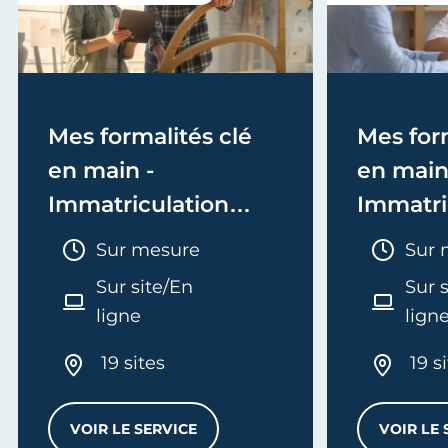
Mes formalités clé
Mes form
en main -
en main
Immatriculation
Immatri
(EI/Micro-entreprise
(société
Durée :
Duré
Sur mesure
Sur 
ou réel)
Sur site/En
Sur 
ligne
lign
19 sites
19 s
 CALCULEZ VOS TARIFS
VOIR LE SERVICE
VOIR LE 
MES FORMALITÉS CLÉ EN MAIN - IMMATRI