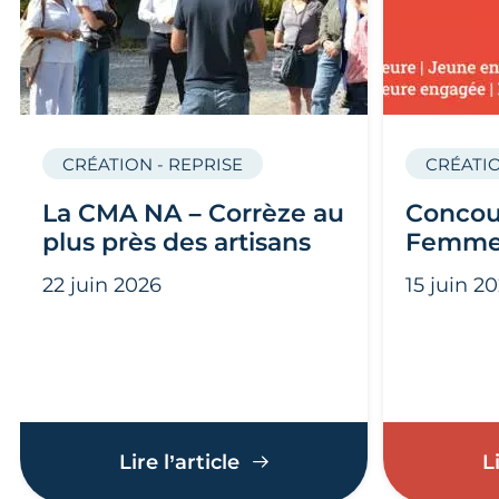
CRÉATION - REPRISE
CRÉATIO
La CMA NA – Corrèze au
Concou
plus près des artisans
Femme
22 juin 2026
15 juin 2
La CMA NA – Corrèze au p
Lire l’article
L