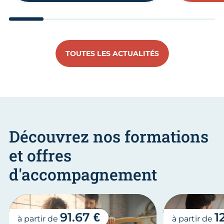
Aller au slide 1
Aller au slide 2
Aller au slide 3
Aller au slide 4
Aller au slide
Aller 
TOUTES LES ACTUALITÉS
Découvrez nos formations
et offres
d'accompagnement
91.67 €
1
à partir de
à partir de