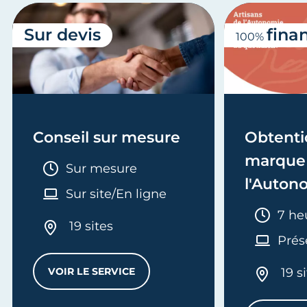
Sur devis
fina
100%
Conseil sur mesure
Obtenti
marque 
Durée :
Sur mesure
l'Auton
Sur site/En ligne
Duré
7 he
19 sites
Prés
VOIR LE SERVICE
19 s
CONSEIL SUR MESURE