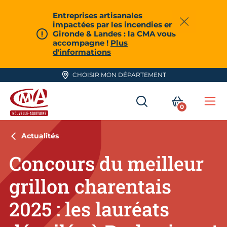
Aller en haut de page
Entreprises artisanales
impactées par les incendies en
Fermer
Gironde & Landes : la CMA vous
accompagne !
Plus
d'informations
CHOISIR MON DÉPARTEMENT
RECHERCHER
MON PA
0
Me
CMA Nouvelle-Aquitaine
Actualités
Concours du meilleur
grillon charentais
2025 : les lauréats