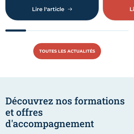
Éco-défis : artisans et c
Lire l’article
L
Aller au slide 1
Aller au slide 2
Aller au slide 3
Aller au slide 4
Aller au slide
Aller 
TOUTES LES ACTUALITÉS
Découvrez nos formations
et offres
d'accompagnement