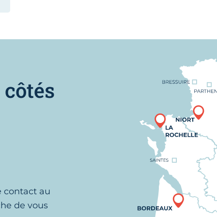
Nous trouver
 côtés
e contact au
che de vous