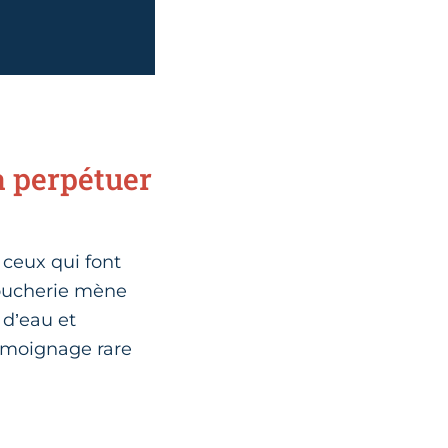
à perpétuer
 ceux qui font
 boucherie mène
d’eau et
témoignage rare