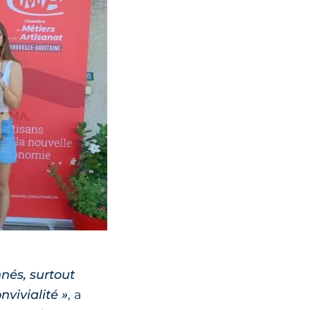
nnés, surtout
nvivialité »
, a