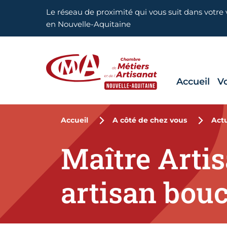
Aller en haut de page
Le réseau de proximité qui vous suit dans votre v
en Nouvelle-Aquitaine
Accueil
V
CMA Nouvelle-Aquitaine
Accueil
A côté de chez vous
Actu
Maître Arti
artisan bouc