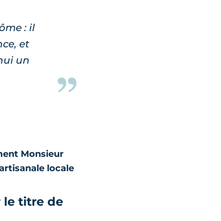
ôme : il
ce, et
hui un
ement Monsieur
artisanale locale
le titre de