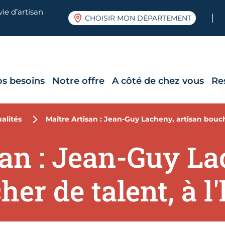
ie d’artisan
CHOISIR MON DÉPARTEMENT
os besoins
Notre offre
A côté de chez vous
Re
alités
Maître Artisan : Jean-Guy Lacheny, artisan bouch
san : Jean-Guy La
her de talent, à l