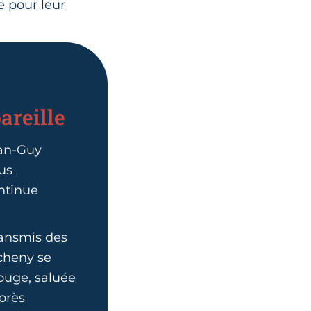
e pour leur
areille
ean-Guy
lus
ontinue
transmis des
acheny se
Rouge, saluée
près