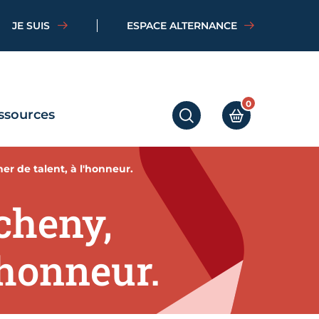
JE SUIS
ESPACE ALTERNANCE
0
ssources
RECHERCHER
MON PANIER
er de talent, à l'honneur.
cheny,
'honneur.