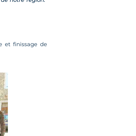
de notre région."
 et finissage de