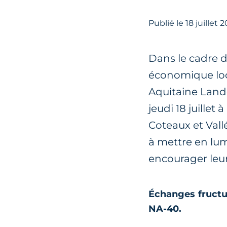
Publié le
18
juillet 
Dans le cadre 
économique loca
Aquitaine Lande
jeudi 18 juille
Coteaux et Vall
à mettre en lum
encourager leu
Échanges fructue
NA-40.