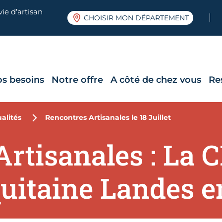
ie d’artisan
CHOISIR MON DÉPARTEMENT
os besoins
Notre offre
A côté de chez vous
Re
alités
Rencontres Artisanales le 18 Juillet
Artisanales : La
uitaine Landes e