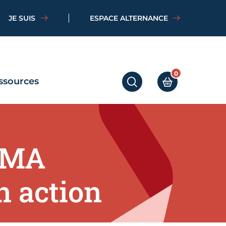
JE SUIS
ESPACE ALTERNANCE
0
ssources
RECHERCHER
MON PANIER
 CMA
n action