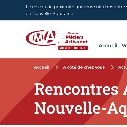
Aller en haut de page
Le réseau de proximité qui vous suit dans votre v
en Nouvelle-Aquitaine
Accueil
V
CMA Nouvelle-Aquitaine
Accueil
A côté de chez vous
Actu
Rencontres 
Nouvelle-Aq