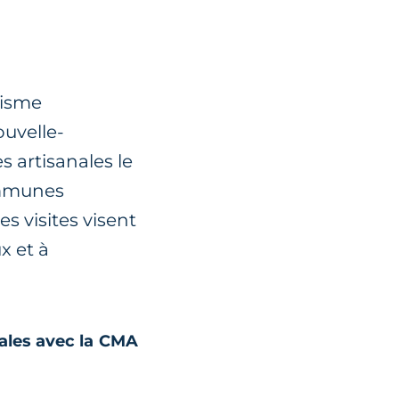
misme
ouvelle-
s artisanales le
Communes
s visites visent
x et à
nales avec la CMA