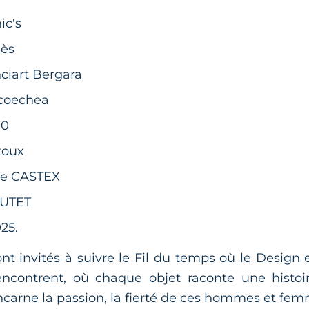
ic’s
iès
nciart Bergara
icoechea
10
ctoux
re CASTEX
OUTET
925.
ont invités à suivre le Fil du temps où le Design 
rencontrent, où chaque objet raconte une histoi
ncarne la passion, la fierté de ces hommes et fem