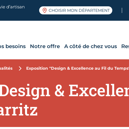
ie d’artisan
CHOISIR MON DÉPARTEMENT
os besoins
Notre offre
A côté de chez vous
Re
alités
Exposition "Design & Excellence au Fil du Temps"
Design & Excellen
rritz