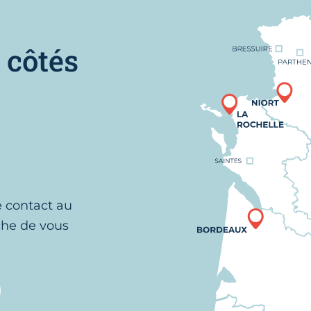
Nous trouver
 côtés
e contact au
che de vous