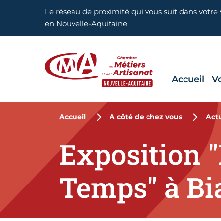
Aller en haut de page
Le réseau de proximité qui vous suit dans votre v
en Nouvelle-Aquitaine
Accueil
V
CMA Nouvelle-Aquitaine
Accueil
A côté de chez vous
Actu
Exposition "
Temps" à Bia