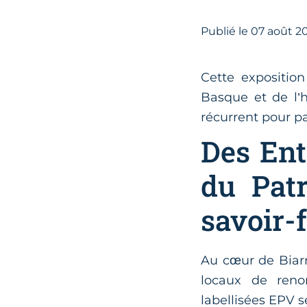
Publié le
07
août 2
Cette expositio
Basque et de l’
récurrent pour par
Des Ent
du Pat
savoir-f
Au cœur de Biarri
locaux de reno
labellisées EPV s