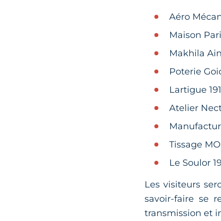
Aéro Mécan
Maison Par
Makhila Ai
Poterie Go
Lartigue 19
Atelier Ne
Manufactu
Tissage M
Le Soulor 1
Les visiteurs ser
savoir-faire se 
transmission et i