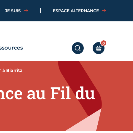
JE SUIS
ESPACE ALTERNANCE
0
ssources
RECHERCHER
MON PANIER
 à Biarritz
ce au Fil du