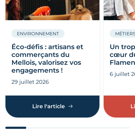
ENVIRONNEMENT
MÉTIERS
Éco-défis : artisans et
Un trop
commerçants du
cœur du
Mellois, valorisez vos
Flamen
engagements !
6 juillet 
29 juillet 2026
Éco-défis : artisans et c
Lire l’article
L
Aller au slide 1
Aller au slide 2
Aller au slide 3
Aller au slide 4
Aller au slide
Aller 