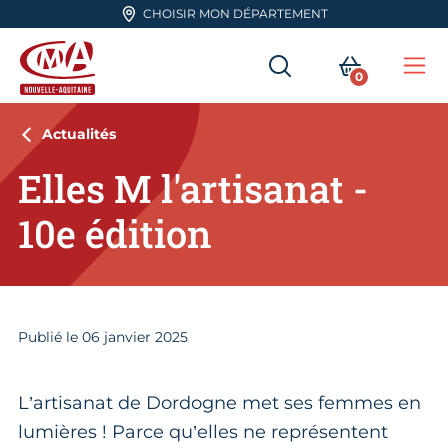
Aller en haut de page
CHOISIR MON DÉPARTEMENT
RECHERCHER
MON PA
0
Me
CMA Nouvelle-Aquitaine
Actualités
Elles M l'artisanat -
10e édition
Publié le
06
janvier 2025
L’artisanat de Dordogne met ses femmes en
lumières ! Parce qu’elles ne représentent