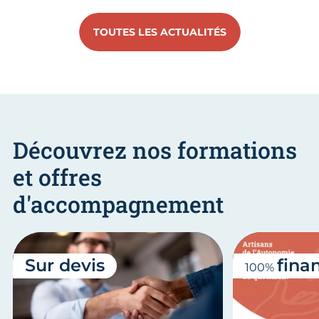
TOUTES LES ACTUALITÉS
Découvrez nos formations
et offres
d'accompagnement
Sur devis
fina
100%