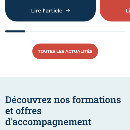
Les Arts en l’Île : les méti
Lire l’article
L
Aller au slide 1
Aller au slide 2
Aller au slide 3
Aller au slide 4
Aller au slide
Aller 
TOUTES LES ACTUALITÉS
Découvrez nos formations
et offres
d'accompagnement