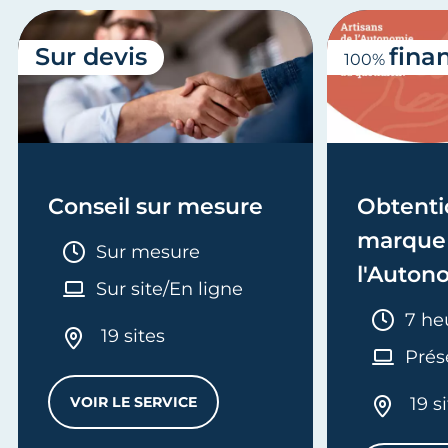
Sur devis
fina
100%
Conseil sur mesure
Obtenti
marque 
Durée :
Sur mesure
l'Auton
Sur site/En ligne
Duré
7 he
19 sites
Prés
VOIR LE SERVICE
19 s
CONSEIL SUR MESURE