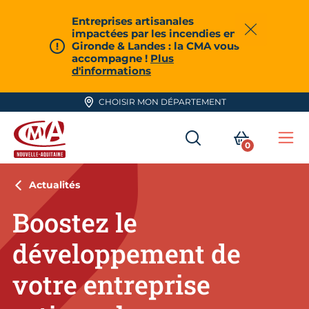
Aller en haut de page
Entreprises artisanales
impactées par les incendies en
Fermer
Gironde & Landes : la CMA vous
accompagne !
Plus
d'informations
CHOISIR MON DÉPARTEMENT
RECHERCHER
MON PA
0
Me
CMA Nouvelle-Aquitaine
Actualités
Boostez le
développement de
votre entreprise