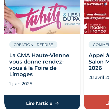
CRÉATION - REPRISE
COMMER
La CMA Haute-Vienne
Appel à
vous donne rendez-
Salon 
vous à la Foire de
2026
Limoges
28 avril 
1 juin 2026
La CMA Haute-Vienne vou
Lire l’article
L