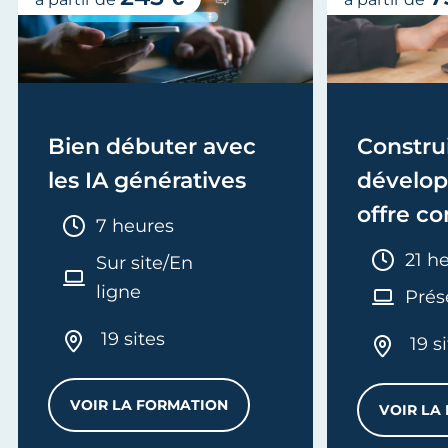
Bien débuter avec
Construi
les IA génératives
dévelo
offre c
Durée :
7 heures
Duré
21 h
Sur site/En
ligne
Prés
19 sites
19 s
VOIR LA FORMATION
VOIR LA
BIEN DÉBUTER AVEC LES IA GÉNÉRATIV
R UN MARCHÉ PUBLIC