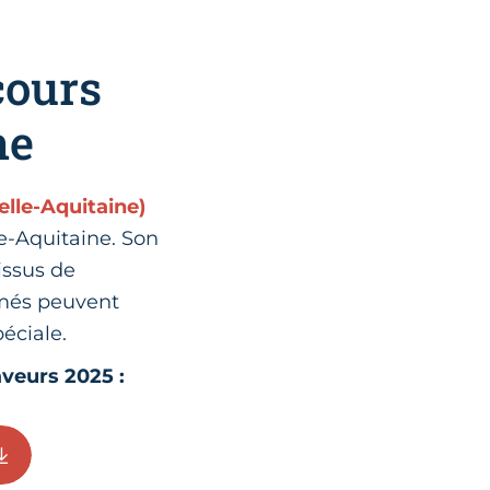
cours
ne
lle-Aquitaine)
e-Aquitaine. Son
 issus de
rimés peuvent
éciale.
aveurs 2025 :