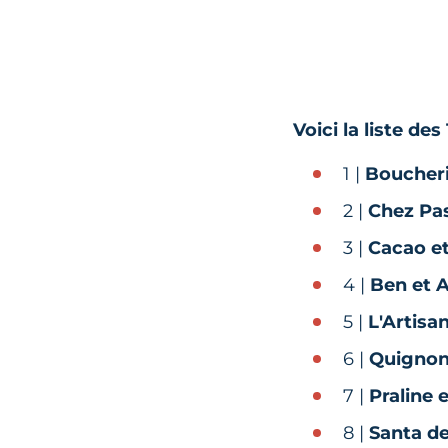
Voici la liste de
1 |
Boucheri
2 |
Chez Pas
3 |
Cacao e
4 |
Ben et 
5 |
L'Artisa
6 |
Quigno
7 |
Praline 
8 |
Santa d