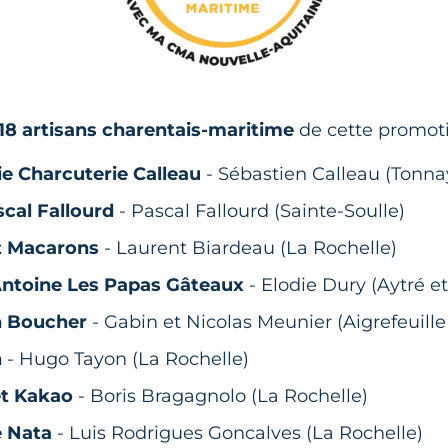
s 18 artisans charentais-maritime
de cette promot
e Charcuterie Calleau
- Sébastien Calleau (Tonn
cal Fallourd
- Pascal Fallourd (Sainte-Soulle)
t Macarons
- Laurent Biardeau (La Rochelle)
Antoine Les Papas Gâteaux
- Elodie Dury (Aytré e
n Boucher
- Gabin et Nicolas Meunier (Aigrefeuille
n
- Hugo Tayon (La Rochelle)
et Kakao
- Boris Bragagnolo (La Rochelle)
e Nata
- Luis Rodrigues Goncalves (La Rochelle)