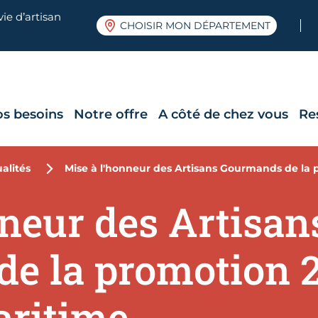
ie d’artisan
CHOISIR MON DÉPARTEMENT
os besoins
Notre offre
A côté de chez vous
Re
alités
Mise à l'honneur des Artisans Gourmands de la 
nneur des Artisan
e la promotion 2
aritime