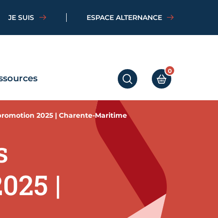
JE SUIS
ESPACE ALTERNANCE
0
ssources
RECHERCHER
MON PANIER
promotion 2025 | Charente-Maritime
s
025 |