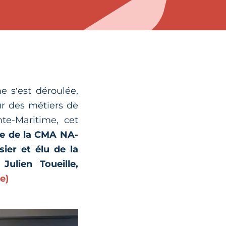
 s’est déroulée,
ur des métiers de
te-Maritime, cet
te de la CMA NA-
ier et élu de la
ulien Toueille,
e)