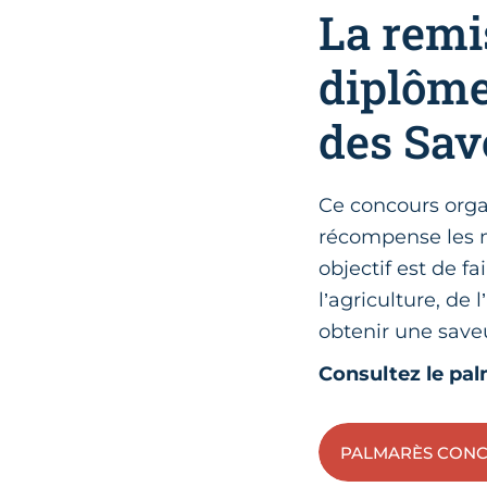
La remi
diplôme
des Sav
Ce concours organ
récompense les m
objectif est de f
l’agriculture, de
obtenir une save
Consultez le pa
PALMARÈS CONC