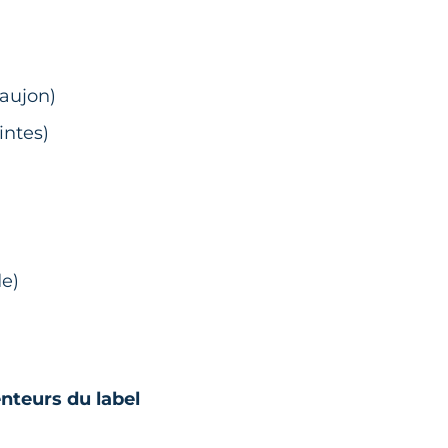
Saujon)
intes)
de)
nteurs du label