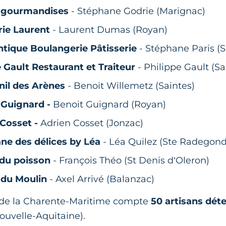
t gourmandises
- Stéphane Godrie (Marignac)
rie Laurent
- Laurent Dumas (Royan)
ntique Boulangerie Pâtisserie
- Stéphane Paris (
e Gault Restaurant et Traiteur
- Philippe Gault (Sa
nil des Arènes
- Benoit Willemetz (Saintes)
Guignard -
Benoit Guignard (Royan)
Cosset -
Adrien Cosset (Jonzac)
ne des délices by Léa
- Léa Quilez (Ste Radegon
 du poisson
- François Théo (St Denis d’Oleron)
 du Moulin
- Axel Arrivé (Balanzac)
de la Charente-Maritime compte
50 artisans déte
Nouvelle-Aquitaine).