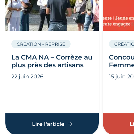
CRÉATION - REPRISE
CRÉATIO
La CMA NA – Corrèze au
Concou
plus près des artisans
Femme
22 juin 2026
15 juin 2
La CMA NA – Corrèze au p
Lire l’article
L