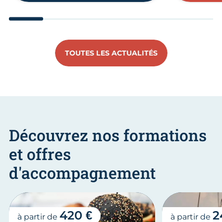
Aller au slide 1
Aller au slide 2
Aller au slide 3
Aller au slide 4
Aller au slide
Aller 
TOUTES LES ACTUALITÉS
Découvrez nos formations
et offres
d'accompagnement
420 €
2
à partir de
à partir de