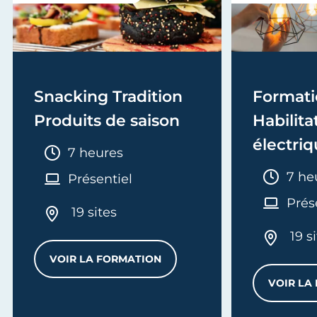
Snacking Tradition
Formati
Produits de saison
Habilita
électriq
Durée :
7 heures
Electric
Duré
7 he
Présentiel
recycla
Prés
19 sites
19 s
VOIR LA FORMATION
SNACKING TRADITION PRODUITS DE SA
VOIR LA
LES IA GÉNÉRATIVES