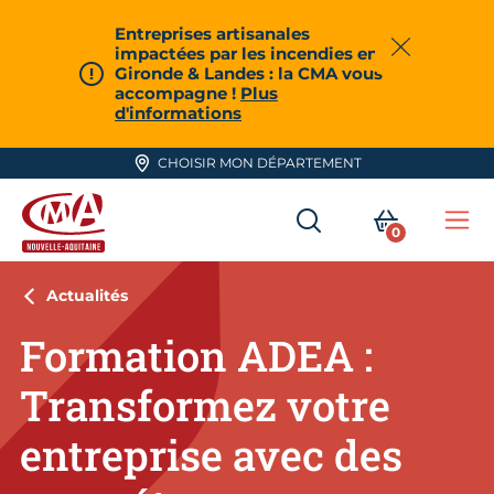
Aller en haut de page
Entreprises artisanales
impactées par les incendies en
Fermer
Gironde & Landes : la CMA vous
accompagne !
Plus
d'informations
CHOISIR MON DÉPARTEMENT
RECHERCHER
MON PA
0
Me
CMA Nouvelle-Aquitaine
Actualités
Formation ADEA :
Transformez votre
entreprise avec des