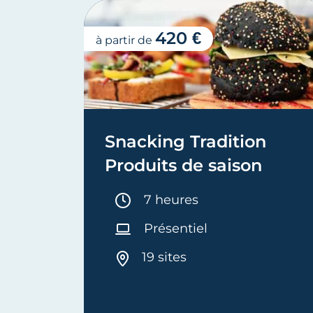
420 €
à partir de
Snacking Tradition
Produits de saison
Durée :
7 heures
Présentiel
19 sites