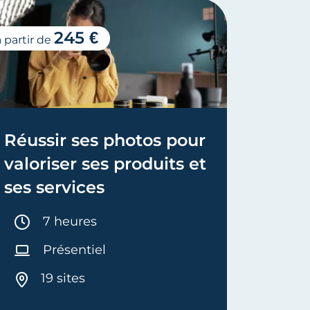
245 €
à partir de
à partir d
Réussir ses photos pour
Habil
valoriser ses produits et
l’acc
ses services
de co
Durée :
D
7 heures
1
Présentiel
P
19 sites
1
É