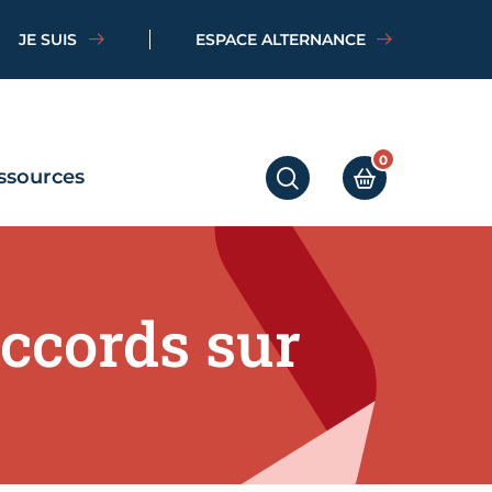
JE SUIS
ESPACE ALTERNANCE
0
ssources
RECHERCHER
MON PANIER
accords sur