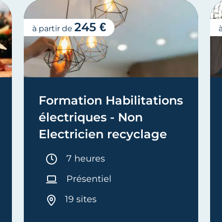
245 €
à partir de
Formation Habilitations
électriques - Non
Electricien recyclage
Durée :
7 heures
Présentiel
19 sites