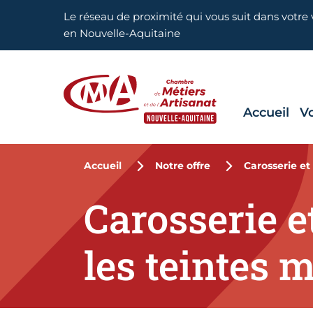
Aller en haut de page
Le réseau de proximité qui vous suit dans votre v
en Nouvelle-Aquitaine
Accueil
V
CMA Nouvelle-Aquitaine
Accueil
Notre offre
Carosserie et
Carosserie e
les teintes 