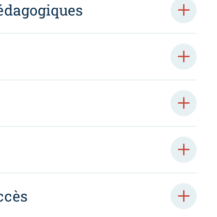
édagogiques
ccès