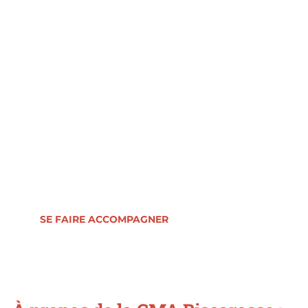
Accompagnement
personnalisé
Se faire accompagner est une des clés
de la réussite de votre projet de création
d'entreprise. Ne restez donc pas isolé et
sachez vous entourer. Ensemble,
concrétisons un projet qui démarre sur
des bases solides.
SE FAIRE ACCOMPAGNER