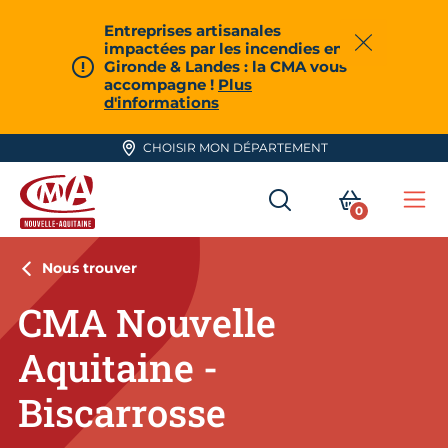
Aller en haut de page
Entreprises artisanales
impactées par les incendies en
Fermer
Gironde & Landes : la CMA vous
accompagne !
Plus
d'informations
CHOISIR MON DÉPARTEMENT
RECHERCHER
MON PA
0
Me
CMA Nouvelle-Aquitaine
Nous trouver
CMA Nouvelle
Aquitaine -
Biscarrosse