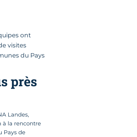
équipes ont
de visites
mmunes du Pays
us près
 NA Landes,
 à la rencontre
du Pays de