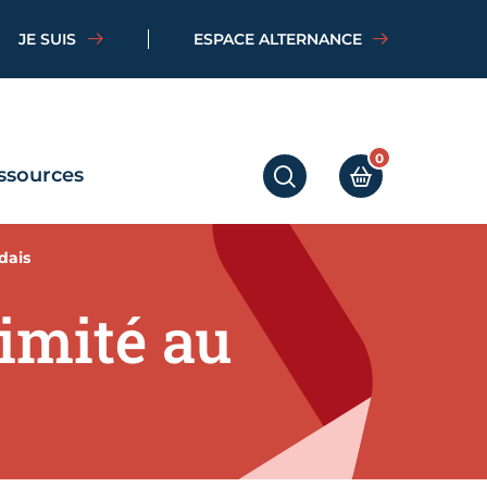
JE SUIS
ESPACE ALTERNANCE
0
ssources
RECHERCHER
MON PANIER
dais
imité au