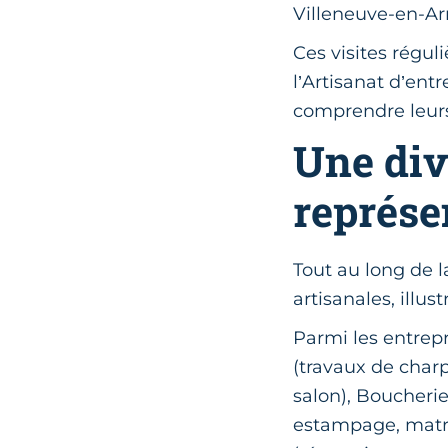
Villeneuve-en-A
Ces visites régul
l’Artisanat d’entr
comprendre leurs 
Une div
représe
Tout au long de l
artisanales, illus
Parmi les entrepr
(travaux de charpe
salon), Boucherie
estampage, matri