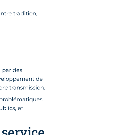
tre tradition,
e par des
développement de
core transmission.
 problématiques
ublics, et
 service