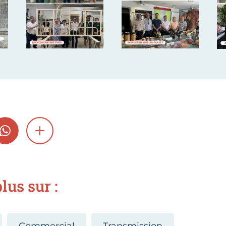
GRAM
WHATSAPP
SHOW MORE
lus sur :