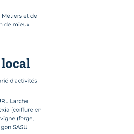
e Métiers et de
fin de mieux
local
rié d’activités
EURL Larche
exia (coiffure en
vigne (forge,
wagon SASU