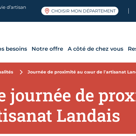
ie d’artisan
CHOISIR MON DÉPARTEMENT
os besoins
Notre offre
A côté de chez vous
Re
alités
Journée de proximité au cœur de l’artisanat Lan
e journée de prox
tisanat Landais