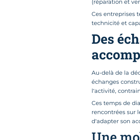
(réparation et ve
Ces entreprises t
technicité et ca
Des éch
accompa
Au-delà de la dé
échanges constru
l’activité, contr
Ces temps de dia
rencontrées sur l
d’adapter son a
Une mob