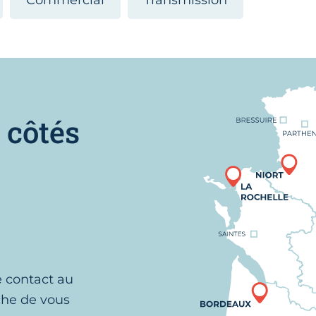
Commercial
Transmission
Nous trouver
 côtés
e contact au
che de vous