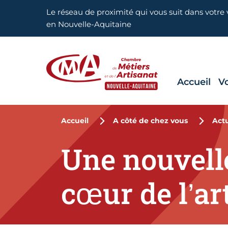
Aller en haut de page
Le réseau de proximité qui vous suit dans votre v
en Nouvelle-Aquitaine
Accueil
V
CMA Nouvelle-Aquitaine
Accueil
A côté de chez vous
Actu
Une nouvell
cœur de l’ar