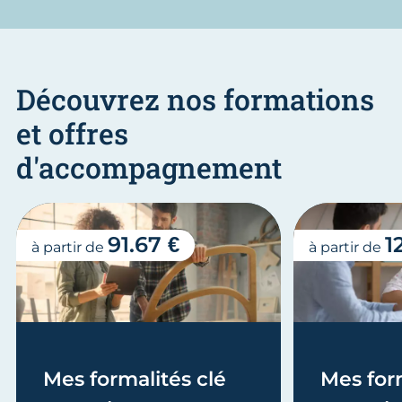
Découvrez nos formations
et offres
d'accompagnement
91.67 €
1
à partir de
à partir de
Mes formalités clé
Mes form