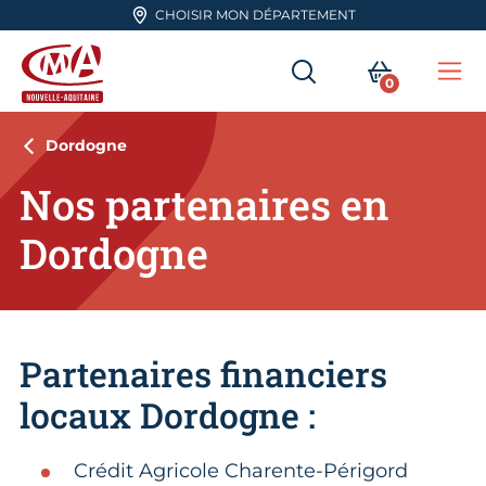
Aller en haut de page
CHOISIR MON DÉPARTEMENT
RECHERCHER
MON PA
0
Me
CMA Nouvelle-Aquitaine
Dordogne
Nos partenaires en
Dordogne
Partenaires financiers
locaux Dordogne :
Crédit Agricole Charente-Périgord