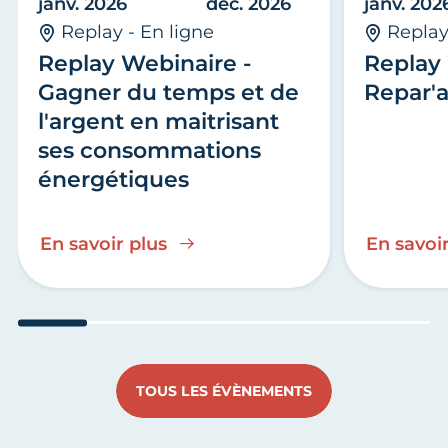
janv. 2026
déc. 2026
janv. 202
Replay - En ligne
Replay
Replay Webinaire -
Replay 
Gagner du temps et de
Repar'a
l'argent en maitrisant
ses consommations
énergétiques
En savoir plus
En savoir
Aller au slide 1
Aller au slide 2
Aller au slide 3
Aller au slide 4
Aller au slide
Aller 
TOUS LES ÉVÈNEMENTS