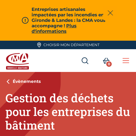
Aller en haut de page
Entreprises artisanales
impactées par les incendies en
Fermer
Gironde & Landes : la CMA vous
accompagne !
Plus
d'informations
CHOISIR MON DÉPARTEMENT
RECHERCHER
MON PA
0
Me
CMA Nouvelle-Aquitaine
Évènements
Gestion des déchets
pour les entreprises du
bâtiment