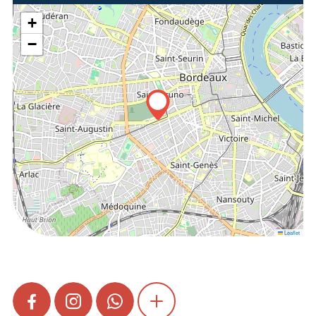
+
−
Leaflet
FACEBOOK
INSTAGRAM
WHATSAPP
SHOW MORE