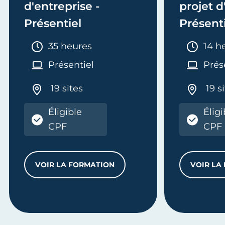
d'entreprise -
projet d
Présentiel
Présent
Durée :
Duré
35 heures
14 h
Présentiel
Prés
19 sites
19 s
Éligible
Éligi
ENTAIRES DE VOTRE ACTIVITÉ
CPF
CPF
VOIR LA FORMATION
VOIR LA
CRÉER SON PROJET D'ENTREPRISE - PRÉ