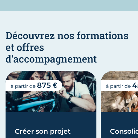
Découvrez nos formations
et offres
d'accompagnement
875 €
4
à partir de
à partir de
Créer son projet
Consoli