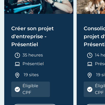
Créer son projet
Consoli
d'entreprise -
projet d
Présentiel
Présent
Durée :
Duré
35 heures
14 h
Présentiel
Prés
19 sites
19 s
Éligible
Éligi
ENTAIRES DE VOTRE ACTIVITÉ
CPF
CPF